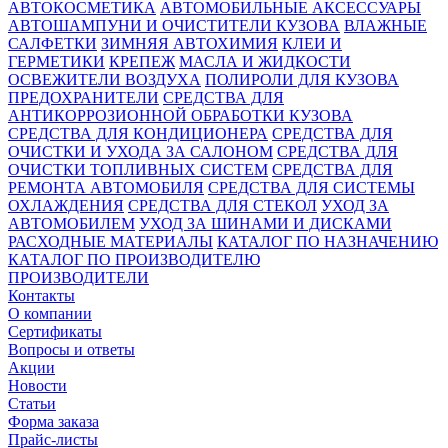
АВТОКОСМЕТИКА
АВТОМОБИЛЬНЫЕ АКСЕССУАРЫ
АВТОШАМПУНИ И ОЧИСТИТЕЛИ КУЗОВА
ВЛАЖНЫЕ
САЛФЕТКИ
ЗИМНЯЯ АВТОХИМИЯ
КЛЕИ И
ГЕРМЕТИКИ
КРЕПЕЖ
МАСЛА И ЖИДКОСТИ
ОСВЕЖИТЕЛИ ВОЗДУХА
ПОЛИРОЛИ ДЛЯ КУЗОВА
ПРЕДОХРАНИТЕЛИ
СРЕДСТВА ДЛЯ
АНТИКОРРОЗИОННОЙ ОБРАБОТКИ КУЗОВА
СРЕДСТВА ДЛЯ КОНДИЦИОНЕРА
СРЕДСТВА ДЛЯ
ОЧИСТКИ И УХОДА ЗА САЛОНОМ
СРЕДСТВА ДЛЯ
ОЧИСТКИ ТОПЛИВНЫХ СИСТЕМ
СРЕДСТВА ДЛЯ
РЕМОНТА АВТОМОБИЛЯ
СРЕДСТВА ДЛЯ СИСТЕМЫ
ОХЛАЖДЕНИЯ
СРЕДСТВА ДЛЯ СТЕКОЛ
УХОД ЗА
АВТОМОБИЛЕМ
УХОД ЗА ШИНАМИ И ДИСКАМИ
РАСХОДНЫЕ МАТЕРИАЛЫ
КАТАЛОГ ПО НАЗНАЧЕНИЮ
КАТАЛОГ ПО ПРОИЗВОДИТЕЛЮ
ПРОИЗВОДИТЕЛИ
Контакты
О компании
Сертификаты
Вопросы и ответы
Акции
Новости
Статьи
Форма заказа
Прайс-листы