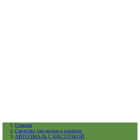
УХОД ЗА ШИНАМИ И ДИСКАМИ
КАТАЛОГ ПО НАЗНАЧЕНИЮ
29
АБРАЗИВЫ
АВТОЭМАЛИ
АНТИГРАВИЙ
АНТИКОРРОЗИЙНЫЕ МАТЕРИАЛЫ
АРМИРУЮЩИЕ
МАТЕРИАЛЫ
АЭРОЗОЛЬНЫЕ МАТЕРИАЛЫ
ВСПОМОГАТЕЛЬНЫЕ МАТЕРИАЛЫ
Ещё (22)
КАТАЛОГ ПО ПРОИЗВОДИТЕЛЮ
68
3М
A1
ANEST IWATA
APP
Arnezi
ARTON
ASTROhim
Ещё (61)
Главная
Cредства для сколов и царапин
АВТОЭМАЛЬ С КИСТОЧКОЙ