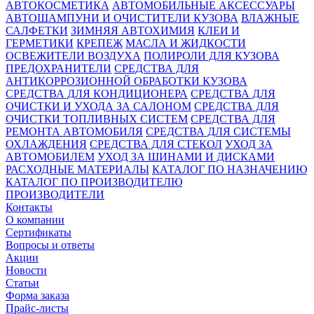
АВТОКОСМЕТИКА
АВТОМОБИЛЬНЫЕ АКСЕССУАРЫ
АВТОШАМПУНИ И ОЧИСТИТЕЛИ КУЗОВА
ВЛАЖНЫЕ
САЛФЕТКИ
ЗИМНЯЯ АВТОХИМИЯ
КЛЕИ И
ГЕРМЕТИКИ
КРЕПЕЖ
МАСЛА И ЖИДКОСТИ
ОСВЕЖИТЕЛИ ВОЗДУХА
ПОЛИРОЛИ ДЛЯ КУЗОВА
ПРЕДОХРАНИТЕЛИ
СРЕДСТВА ДЛЯ
АНТИКОРРОЗИОННОЙ ОБРАБОТКИ КУЗОВА
СРЕДСТВА ДЛЯ КОНДИЦИОНЕРА
СРЕДСТВА ДЛЯ
ОЧИСТКИ И УХОДА ЗА САЛОНОМ
СРЕДСТВА ДЛЯ
ОЧИСТКИ ТОПЛИВНЫХ СИСТЕМ
СРЕДСТВА ДЛЯ
РЕМОНТА АВТОМОБИЛЯ
СРЕДСТВА ДЛЯ СИСТЕМЫ
ОХЛАЖДЕНИЯ
СРЕДСТВА ДЛЯ СТЕКОЛ
УХОД ЗА
АВТОМОБИЛЕМ
УХОД ЗА ШИНАМИ И ДИСКАМИ
РАСХОДНЫЕ МАТЕРИАЛЫ
КАТАЛОГ ПО НАЗНАЧЕНИЮ
КАТАЛОГ ПО ПРОИЗВОДИТЕЛЮ
ПРОИЗВОДИТЕЛИ
Контакты
О компании
Сертификаты
Вопросы и ответы
Акции
Новости
Статьи
Форма заказа
Прайс-листы