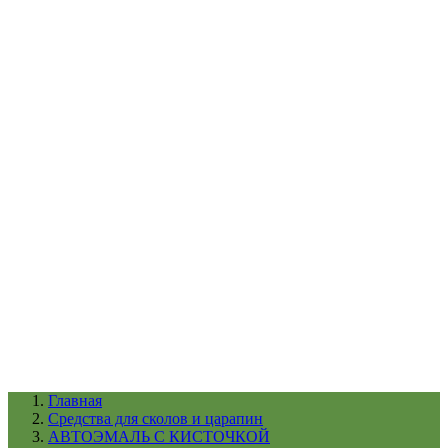
УХОД ЗА ШИНАМИ И ДИСКАМИ
КАТАЛОГ ПО НАЗНАЧЕНИЮ
29
АБРАЗИВЫ
АВТОЭМАЛИ
АНТИГРАВИЙ
АНТИКОРРОЗИЙНЫЕ МАТЕРИАЛЫ
АРМИРУЮЩИЕ
МАТЕРИАЛЫ
АЭРОЗОЛЬНЫЕ МАТЕРИАЛЫ
ВСПОМОГАТЕЛЬНЫЕ МАТЕРИАЛЫ
Ещё (22)
КАТАЛОГ ПО ПРОИЗВОДИТЕЛЮ
68
3М
A1
ANEST IWATA
APP
Arnezi
ARTON
ASTROhim
Ещё (61)
Главная
Cредства для сколов и царапин
АВТОЭМАЛЬ С КИСТОЧКОЙ