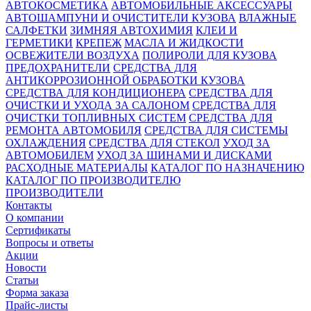
АВТОКОСМЕТИКА
АВТОМОБИЛЬНЫЕ АКСЕССУАРЫ
АВТОШАМПУНИ И ОЧИСТИТЕЛИ КУЗОВА
ВЛАЖНЫЕ
САЛФЕТКИ
ЗИМНЯЯ АВТОХИМИЯ
КЛЕИ И
ГЕРМЕТИКИ
КРЕПЕЖ
МАСЛА И ЖИДКОСТИ
ОСВЕЖИТЕЛИ ВОЗДУХА
ПОЛИРОЛИ ДЛЯ КУЗОВА
ПРЕДОХРАНИТЕЛИ
СРЕДСТВА ДЛЯ
АНТИКОРРОЗИОННОЙ ОБРАБОТКИ КУЗОВА
СРЕДСТВА ДЛЯ КОНДИЦИОНЕРА
СРЕДСТВА ДЛЯ
ОЧИСТКИ И УХОДА ЗА САЛОНОМ
СРЕДСТВА ДЛЯ
ОЧИСТКИ ТОПЛИВНЫХ СИСТЕМ
СРЕДСТВА ДЛЯ
РЕМОНТА АВТОМОБИЛЯ
СРЕДСТВА ДЛЯ СИСТЕМЫ
ОХЛАЖДЕНИЯ
СРЕДСТВА ДЛЯ СТЕКОЛ
УХОД ЗА
АВТОМОБИЛЕМ
УХОД ЗА ШИНАМИ И ДИСКАМИ
РАСХОДНЫЕ МАТЕРИАЛЫ
КАТАЛОГ ПО НАЗНАЧЕНИЮ
КАТАЛОГ ПО ПРОИЗВОДИТЕЛЮ
ПРОИЗВОДИТЕЛИ
Контакты
О компании
Сертификаты
Вопросы и ответы
Акции
Новости
Статьи
Форма заказа
Прайс-листы