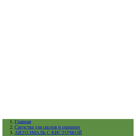
УХОД ЗА ШИНАМИ И ДИСКАМИ
КАТАЛОГ ПО НАЗНАЧЕНИЮ
29
АБРАЗИВЫ
АВТОЭМАЛИ
АНТИГРАВИЙ
АНТИКОРРОЗИЙНЫЕ МАТЕРИАЛЫ
АРМИРУЮЩИЕ
МАТЕРИАЛЫ
АЭРОЗОЛЬНЫЕ МАТЕРИАЛЫ
ВСПОМОГАТЕЛЬНЫЕ МАТЕРИАЛЫ
Ещё (22)
КАТАЛОГ ПО ПРОИЗВОДИТЕЛЮ
68
3М
A1
ANEST IWATA
APP
Arnezi
ARTON
ASTROhim
Ещё (61)
Главная
Cредства для сколов и царапин
АВТОЭМАЛЬ С КИСТОЧКОЙ