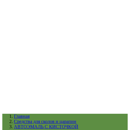
УХОД ЗА ШИНАМИ И ДИСКАМИ
КАТАЛОГ ПО НАЗНАЧЕНИЮ
29
АБРАЗИВЫ
АВТОЭМАЛИ
АНТИГРАВИЙ
АНТИКОРРОЗИЙНЫЕ МАТЕРИАЛЫ
АРМИРУЮЩИЕ
МАТЕРИАЛЫ
АЭРОЗОЛЬНЫЕ МАТЕРИАЛЫ
ВСПОМОГАТЕЛЬНЫЕ МАТЕРИАЛЫ
Ещё (22)
КАТАЛОГ ПО ПРОИЗВОДИТЕЛЮ
68
3М
A1
ANEST IWATA
APP
Arnezi
ARTON
ASTROhim
Ещё (61)
Главная
Cредства для сколов и царапин
АВТОЭМАЛЬ С КИСТОЧКОЙ