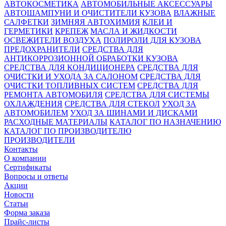
АВТОКОСМЕТИКА
АВТОМОБИЛЬНЫЕ АКСЕССУАРЫ
АВТОШАМПУНИ И ОЧИСТИТЕЛИ КУЗОВА
ВЛАЖНЫЕ
САЛФЕТКИ
ЗИМНЯЯ АВТОХИМИЯ
КЛЕИ И
ГЕРМЕТИКИ
КРЕПЕЖ
МАСЛА И ЖИДКОСТИ
ОСВЕЖИТЕЛИ ВОЗДУХА
ПОЛИРОЛИ ДЛЯ КУЗОВА
ПРЕДОХРАНИТЕЛИ
СРЕДСТВА ДЛЯ
АНТИКОРРОЗИОННОЙ ОБРАБОТКИ КУЗОВА
СРЕДСТВА ДЛЯ КОНДИЦИОНЕРА
СРЕДСТВА ДЛЯ
ОЧИСТКИ И УХОДА ЗА САЛОНОМ
СРЕДСТВА ДЛЯ
ОЧИСТКИ ТОПЛИВНЫХ СИСТЕМ
СРЕДСТВА ДЛЯ
РЕМОНТА АВТОМОБИЛЯ
СРЕДСТВА ДЛЯ СИСТЕМЫ
ОХЛАЖДЕНИЯ
СРЕДСТВА ДЛЯ СТЕКОЛ
УХОД ЗА
АВТОМОБИЛЕМ
УХОД ЗА ШИНАМИ И ДИСКАМИ
РАСХОДНЫЕ МАТЕРИАЛЫ
КАТАЛОГ ПО НАЗНАЧЕНИЮ
КАТАЛОГ ПО ПРОИЗВОДИТЕЛЮ
ПРОИЗВОДИТЕЛИ
Контакты
О компании
Сертификаты
Вопросы и ответы
Акции
Новости
Статьи
Форма заказа
Прайс-листы