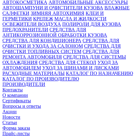
АВТОКОСМЕТИКА
АВТОМОБИЛЬНЫЕ АКСЕССУАРЫ
АВТОШАМПУНИ И ОЧИСТИТЕЛИ КУЗОВА
ВЛАЖНЫЕ
САЛФЕТКИ
ЗИМНЯЯ АВТОХИМИЯ
КЛЕИ И
ГЕРМЕТИКИ
КРЕПЕЖ
МАСЛА И ЖИДКОСТИ
ОСВЕЖИТЕЛИ ВОЗДУХА
ПОЛИРОЛИ ДЛЯ КУЗОВА
ПРЕДОХРАНИТЕЛИ
СРЕДСТВА ДЛЯ
АНТИКОРРОЗИОННОЙ ОБРАБОТКИ КУЗОВА
СРЕДСТВА ДЛЯ КОНДИЦИОНЕРА
СРЕДСТВА ДЛЯ
ОЧИСТКИ И УХОДА ЗА САЛОНОМ
СРЕДСТВА ДЛЯ
ОЧИСТКИ ТОПЛИВНЫХ СИСТЕМ
СРЕДСТВА ДЛЯ
РЕМОНТА АВТОМОБИЛЯ
СРЕДСТВА ДЛЯ СИСТЕМЫ
ОХЛАЖДЕНИЯ
СРЕДСТВА ДЛЯ СТЕКОЛ
УХОД ЗА
АВТОМОБИЛЕМ
УХОД ЗА ШИНАМИ И ДИСКАМИ
РАСХОДНЫЕ МАТЕРИАЛЫ
КАТАЛОГ ПО НАЗНАЧЕНИЮ
КАТАЛОГ ПО ПРОИЗВОДИТЕЛЮ
ПРОИЗВОДИТЕЛИ
Контакты
О компании
Сертификаты
Вопросы и ответы
Акции
Новости
Статьи
Форма заказа
Прайс-листы