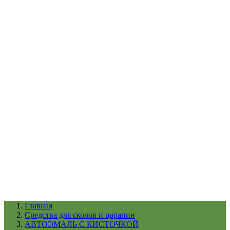
УХОД ЗА ШИНАМИ И ДИСКАМИ
КАТАЛОГ ПО НАЗНАЧЕНИЮ
29
АБРАЗИВЫ
АВТОЭМАЛИ
АНТИГРАВИЙ
АНТИКОРРОЗИЙНЫЕ МАТЕРИАЛЫ
АРМИРУЮЩИЕ
МАТЕРИАЛЫ
АЭРОЗОЛЬНЫЕ МАТЕРИАЛЫ
ВСПОМОГАТЕЛЬНЫЕ МАТЕРИАЛЫ
Ещё (22)
КАТАЛОГ ПО ПРОИЗВОДИТЕЛЮ
68
3М
A1
ANEST IWATA
APP
Arnezi
ARTON
ASTROhim
Ещё (61)
Главная
Cредства для сколов и царапин
АВТОЭМАЛЬ С КИСТОЧКОЙ