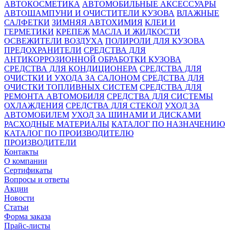
АВТОКОСМЕТИКА
АВТОМОБИЛЬНЫЕ АКСЕССУАРЫ
АВТОШАМПУНИ И ОЧИСТИТЕЛИ КУЗОВА
ВЛАЖНЫЕ
САЛФЕТКИ
ЗИМНЯЯ АВТОХИМИЯ
КЛЕИ И
ГЕРМЕТИКИ
КРЕПЕЖ
МАСЛА И ЖИДКОСТИ
ОСВЕЖИТЕЛИ ВОЗДУХА
ПОЛИРОЛИ ДЛЯ КУЗОВА
ПРЕДОХРАНИТЕЛИ
СРЕДСТВА ДЛЯ
АНТИКОРРОЗИОННОЙ ОБРАБОТКИ КУЗОВА
СРЕДСТВА ДЛЯ КОНДИЦИОНЕРА
СРЕДСТВА ДЛЯ
ОЧИСТКИ И УХОДА ЗА САЛОНОМ
СРЕДСТВА ДЛЯ
ОЧИСТКИ ТОПЛИВНЫХ СИСТЕМ
СРЕДСТВА ДЛЯ
РЕМОНТА АВТОМОБИЛЯ
СРЕДСТВА ДЛЯ СИСТЕМЫ
ОХЛАЖДЕНИЯ
СРЕДСТВА ДЛЯ СТЕКОЛ
УХОД ЗА
АВТОМОБИЛЕМ
УХОД ЗА ШИНАМИ И ДИСКАМИ
РАСХОДНЫЕ МАТЕРИАЛЫ
КАТАЛОГ ПО НАЗНАЧЕНИЮ
КАТАЛОГ ПО ПРОИЗВОДИТЕЛЮ
ПРОИЗВОДИТЕЛИ
Контакты
О компании
Сертификаты
Вопросы и ответы
Акции
Новости
Статьи
Форма заказа
Прайс-листы