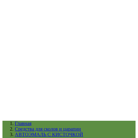
УХОД ЗА ШИНАМИ И ДИСКАМИ
КАТАЛОГ ПО НАЗНАЧЕНИЮ
29
АБРАЗИВЫ
АВТОЭМАЛИ
АНТИГРАВИЙ
АНТИКОРРОЗИЙНЫЕ МАТЕРИАЛЫ
АРМИРУЮЩИЕ
МАТЕРИАЛЫ
АЭРОЗОЛЬНЫЕ МАТЕРИАЛЫ
ВСПОМОГАТЕЛЬНЫЕ МАТЕРИАЛЫ
Ещё (22)
КАТАЛОГ ПО ПРОИЗВОДИТЕЛЮ
68
3М
A1
ANEST IWATA
APP
Arnezi
ARTON
ASTROhim
Ещё (61)
Главная
Cредства для сколов и царапин
АВТОЭМАЛЬ С КИСТОЧКОЙ