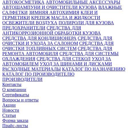
АВТОКОСМЕТИКА
АВТОМОБИЛЬНЫЕ АКСЕССУАРЫ
АВТОШАМПУНИ И ОЧИСТИТЕЛИ КУЗОВА
ВЛАЖНЫЕ
САЛФЕТКИ
ЗИМНЯЯ АВТОХИМИЯ
КЛЕИ И
ГЕРМЕТИКИ
КРЕПЕЖ
МАСЛА И ЖИДКОСТИ
ОСВЕЖИТЕЛИ ВОЗДУХА
ПОЛИРОЛИ ДЛЯ КУЗОВА
ПРЕДОХРАНИТЕЛИ
СРЕДСТВА ДЛЯ
АНТИКОРРОЗИОННОЙ ОБРАБОТКИ КУЗОВА
СРЕДСТВА ДЛЯ КОНДИЦИОНЕРА
СРЕДСТВА ДЛЯ
ОЧИСТКИ И УХОДА ЗА САЛОНОМ
СРЕДСТВА ДЛЯ
ОЧИСТКИ ТОПЛИВНЫХ СИСТЕМ
СРЕДСТВА ДЛЯ
РЕМОНТА АВТОМОБИЛЯ
СРЕДСТВА ДЛЯ СИСТЕМЫ
ОХЛАЖДЕНИЯ
СРЕДСТВА ДЛЯ СТЕКОЛ
УХОД ЗА
АВТОМОБИЛЕМ
УХОД ЗА ШИНАМИ И ДИСКАМИ
РАСХОДНЫЕ МАТЕРИАЛЫ
КАТАЛОГ ПО НАЗНАЧЕНИЮ
КАТАЛОГ ПО ПРОИЗВОДИТЕЛЮ
ПРОИЗВОДИТЕЛИ
Контакты
О компании
Сертификаты
Вопросы и ответы
Акции
Новости
Статьи
Форма заказа
Прайс-листы