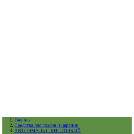
УХОД ЗА ШИНАМИ И ДИСКАМИ
КАТАЛОГ ПО НАЗНАЧЕНИЮ
29
АБРАЗИВЫ
АВТОЭМАЛИ
АНТИГРАВИЙ
АНТИКОРРОЗИЙНЫЕ МАТЕРИАЛЫ
АРМИРУЮЩИЕ
МАТЕРИАЛЫ
АЭРОЗОЛЬНЫЕ МАТЕРИАЛЫ
ВСПОМОГАТЕЛЬНЫЕ МАТЕРИАЛЫ
Ещё (22)
КАТАЛОГ ПО ПРОИЗВОДИТЕЛЮ
68
3М
A1
ANEST IWATA
APP
Arnezi
ARTON
ASTROhim
Ещё (61)
Главная
Cредства для сколов и царапин
АВТОЭМАЛЬ С КИСТОЧКОЙ