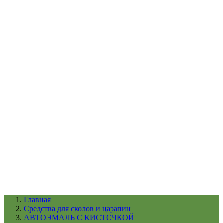
УХОД ЗА ШИНАМИ И ДИСКАМИ
КАТАЛОГ ПО НАЗНАЧЕНИЮ
29
АБРАЗИВЫ
АВТОЭМАЛИ
АНТИГРАВИЙ
АНТИКОРРОЗИЙНЫЕ МАТЕРИАЛЫ
АРМИРУЮЩИЕ
МАТЕРИАЛЫ
АЭРОЗОЛЬНЫЕ МАТЕРИАЛЫ
ВСПОМОГАТЕЛЬНЫЕ МАТЕРИАЛЫ
Ещё (22)
КАТАЛОГ ПО ПРОИЗВОДИТЕЛЮ
68
3М
A1
ANEST IWATA
APP
Arnezi
ARTON
ASTROhim
Ещё (61)
Главная
Cредства для сколов и царапин
АВТОЭМАЛЬ С КИСТОЧКОЙ