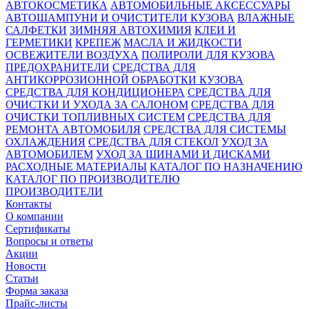
АВТОКОСМЕТИКА
АВТОМОБИЛЬНЫЕ АКСЕССУАРЫ
АВТОШАМПУНИ И ОЧИСТИТЕЛИ КУЗОВА
ВЛАЖНЫЕ
САЛФЕТКИ
ЗИМНЯЯ АВТОХИМИЯ
КЛЕИ И
ГЕРМЕТИКИ
КРЕПЕЖ
МАСЛА И ЖИДКОСТИ
ОСВЕЖИТЕЛИ ВОЗДУХА
ПОЛИРОЛИ ДЛЯ КУЗОВА
ПРЕДОХРАНИТЕЛИ
СРЕДСТВА ДЛЯ
АНТИКОРРОЗИОННОЙ ОБРАБОТКИ КУЗОВА
СРЕДСТВА ДЛЯ КОНДИЦИОНЕРА
СРЕДСТВА ДЛЯ
ОЧИСТКИ И УХОДА ЗА САЛОНОМ
СРЕДСТВА ДЛЯ
ОЧИСТКИ ТОПЛИВНЫХ СИСТЕМ
СРЕДСТВА ДЛЯ
РЕМОНТА АВТОМОБИЛЯ
СРЕДСТВА ДЛЯ СИСТЕМЫ
ОХЛАЖДЕНИЯ
СРЕДСТВА ДЛЯ СТЕКОЛ
УХОД ЗА
АВТОМОБИЛЕМ
УХОД ЗА ШИНАМИ И ДИСКАМИ
РАСХОДНЫЕ МАТЕРИАЛЫ
КАТАЛОГ ПО НАЗНАЧЕНИЮ
КАТАЛОГ ПО ПРОИЗВОДИТЕЛЮ
ПРОИЗВОДИТЕЛИ
Контакты
О компании
Сертификаты
Вопросы и ответы
Акции
Новости
Статьи
Форма заказа
Прайс-листы