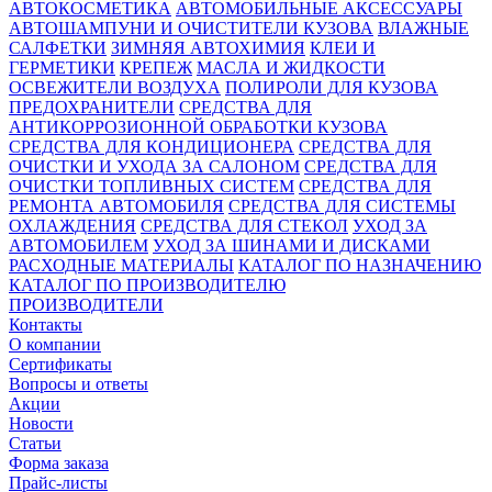
АВТОКОСМЕТИКА
АВТОМОБИЛЬНЫЕ АКСЕССУАРЫ
АВТОШАМПУНИ И ОЧИСТИТЕЛИ КУЗОВА
ВЛАЖНЫЕ
САЛФЕТКИ
ЗИМНЯЯ АВТОХИМИЯ
КЛЕИ И
ГЕРМЕТИКИ
КРЕПЕЖ
МАСЛА И ЖИДКОСТИ
ОСВЕЖИТЕЛИ ВОЗДУХА
ПОЛИРОЛИ ДЛЯ КУЗОВА
ПРЕДОХРАНИТЕЛИ
СРЕДСТВА ДЛЯ
АНТИКОРРОЗИОННОЙ ОБРАБОТКИ КУЗОВА
СРЕДСТВА ДЛЯ КОНДИЦИОНЕРА
СРЕДСТВА ДЛЯ
ОЧИСТКИ И УХОДА ЗА САЛОНОМ
СРЕДСТВА ДЛЯ
ОЧИСТКИ ТОПЛИВНЫХ СИСТЕМ
СРЕДСТВА ДЛЯ
РЕМОНТА АВТОМОБИЛЯ
СРЕДСТВА ДЛЯ СИСТЕМЫ
ОХЛАЖДЕНИЯ
СРЕДСТВА ДЛЯ СТЕКОЛ
УХОД ЗА
АВТОМОБИЛЕМ
УХОД ЗА ШИНАМИ И ДИСКАМИ
РАСХОДНЫЕ МАТЕРИАЛЫ
КАТАЛОГ ПО НАЗНАЧЕНИЮ
КАТАЛОГ ПО ПРОИЗВОДИТЕЛЮ
ПРОИЗВОДИТЕЛИ
Контакты
О компании
Сертификаты
Вопросы и ответы
Акции
Новости
Статьи
Форма заказа
Прайс-листы