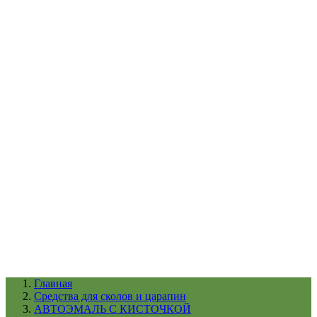
УХОД ЗА ШИНАМИ И ДИСКАМИ
КАТАЛОГ ПО НАЗНАЧЕНИЮ
29
АБРАЗИВЫ
АВТОЭМАЛИ
АНТИГРАВИЙ
АНТИКОРРОЗИЙНЫЕ МАТЕРИАЛЫ
АРМИРУЮЩИЕ
МАТЕРИАЛЫ
АЭРОЗОЛЬНЫЕ МАТЕРИАЛЫ
ВСПОМОГАТЕЛЬНЫЕ МАТЕРИАЛЫ
Ещё (22)
КАТАЛОГ ПО ПРОИЗВОДИТЕЛЮ
68
3М
A1
ANEST IWATA
APP
Arnezi
ARTON
ASTROhim
Ещё (61)
Главная
Cредства для сколов и царапин
АВТОЭМАЛЬ С КИСТОЧКОЙ