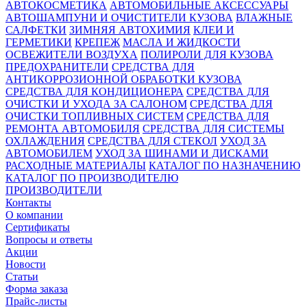
АВТОКОСМЕТИКА
АВТОМОБИЛЬНЫЕ АКСЕССУАРЫ
АВТОШАМПУНИ И ОЧИСТИТЕЛИ КУЗОВА
ВЛАЖНЫЕ
САЛФЕТКИ
ЗИМНЯЯ АВТОХИМИЯ
КЛЕИ И
ГЕРМЕТИКИ
КРЕПЕЖ
МАСЛА И ЖИДКОСТИ
ОСВЕЖИТЕЛИ ВОЗДУХА
ПОЛИРОЛИ ДЛЯ КУЗОВА
ПРЕДОХРАНИТЕЛИ
СРЕДСТВА ДЛЯ
АНТИКОРРОЗИОННОЙ ОБРАБОТКИ КУЗОВА
СРЕДСТВА ДЛЯ КОНДИЦИОНЕРА
СРЕДСТВА ДЛЯ
ОЧИСТКИ И УХОДА ЗА САЛОНОМ
СРЕДСТВА ДЛЯ
ОЧИСТКИ ТОПЛИВНЫХ СИСТЕМ
СРЕДСТВА ДЛЯ
РЕМОНТА АВТОМОБИЛЯ
СРЕДСТВА ДЛЯ СИСТЕМЫ
ОХЛАЖДЕНИЯ
СРЕДСТВА ДЛЯ СТЕКОЛ
УХОД ЗА
АВТОМОБИЛЕМ
УХОД ЗА ШИНАМИ И ДИСКАМИ
РАСХОДНЫЕ МАТЕРИАЛЫ
КАТАЛОГ ПО НАЗНАЧЕНИЮ
КАТАЛОГ ПО ПРОИЗВОДИТЕЛЮ
ПРОИЗВОДИТЕЛИ
Контакты
О компании
Сертификаты
Вопросы и ответы
Акции
Новости
Статьи
Форма заказа
Прайс-листы