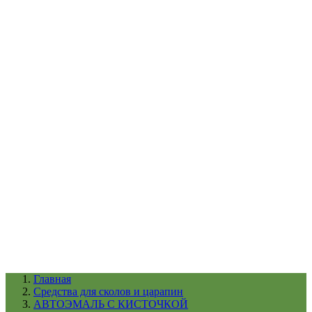
УХОД ЗА ШИНАМИ И ДИСКАМИ
КАТАЛОГ ПО НАЗНАЧЕНИЮ
29
АБРАЗИВЫ
АВТОЭМАЛИ
АНТИГРАВИЙ
АНТИКОРРОЗИЙНЫЕ МАТЕРИАЛЫ
АРМИРУЮЩИЕ
МАТЕРИАЛЫ
АЭРОЗОЛЬНЫЕ МАТЕРИАЛЫ
ВСПОМОГАТЕЛЬНЫЕ МАТЕРИАЛЫ
Ещё (22)
КАТАЛОГ ПО ПРОИЗВОДИТЕЛЮ
68
3М
A1
ANEST IWATA
APP
Arnezi
ARTON
ASTROhim
Ещё (61)
Главная
Cредства для сколов и царапин
АВТОЭМАЛЬ С КИСТОЧКОЙ