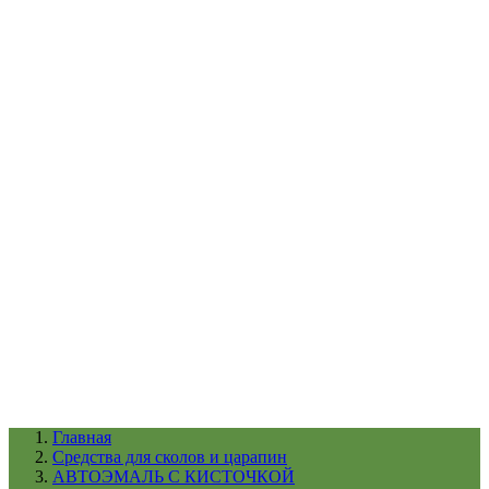
УХОД ЗА ШИНАМИ И ДИСКАМИ
КАТАЛОГ ПО НАЗНАЧЕНИЮ
29
АБРАЗИВЫ
АВТОЭМАЛИ
АНТИГРАВИЙ
АНТИКОРРОЗИЙНЫЕ МАТЕРИАЛЫ
АРМИРУЮЩИЕ
МАТЕРИАЛЫ
АЭРОЗОЛЬНЫЕ МАТЕРИАЛЫ
ВСПОМОГАТЕЛЬНЫЕ МАТЕРИАЛЫ
Ещё (22)
КАТАЛОГ ПО ПРОИЗВОДИТЕЛЮ
68
3М
A1
ANEST IWATA
APP
Arnezi
ARTON
ASTROhim
Ещё (61)
Главная
Cредства для сколов и царапин
АВТОЭМАЛЬ С КИСТОЧКОЙ