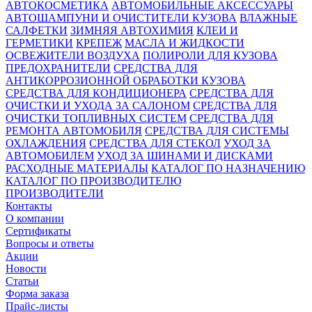
АВТОКОСМЕТИКА
АВТОМОБИЛЬНЫЕ АКСЕССУАРЫ
АВТОШАМПУНИ И ОЧИСТИТЕЛИ КУЗОВА
ВЛАЖНЫЕ
САЛФЕТКИ
ЗИМНЯЯ АВТОХИМИЯ
КЛЕИ И
ГЕРМЕТИКИ
КРЕПЕЖ
МАСЛА И ЖИДКОСТИ
ОСВЕЖИТЕЛИ ВОЗДУХА
ПОЛИРОЛИ ДЛЯ КУЗОВА
ПРЕДОХРАНИТЕЛИ
СРЕДСТВА ДЛЯ
АНТИКОРРОЗИОННОЙ ОБРАБОТКИ КУЗОВА
СРЕДСТВА ДЛЯ КОНДИЦИОНЕРА
СРЕДСТВА ДЛЯ
ОЧИСТКИ И УХОДА ЗА САЛОНОМ
СРЕДСТВА ДЛЯ
ОЧИСТКИ ТОПЛИВНЫХ СИСТЕМ
СРЕДСТВА ДЛЯ
РЕМОНТА АВТОМОБИЛЯ
СРЕДСТВА ДЛЯ СИСТЕМЫ
ОХЛАЖДЕНИЯ
СРЕДСТВА ДЛЯ СТЕКОЛ
УХОД ЗА
АВТОМОБИЛЕМ
УХОД ЗА ШИНАМИ И ДИСКАМИ
РАСХОДНЫЕ МАТЕРИАЛЫ
КАТАЛОГ ПО НАЗНАЧЕНИЮ
КАТАЛОГ ПО ПРОИЗВОДИТЕЛЮ
ПРОИЗВОДИТЕЛИ
Контакты
О компании
Сертификаты
Вопросы и ответы
Акции
Новости
Статьи
Форма заказа
Прайс-листы