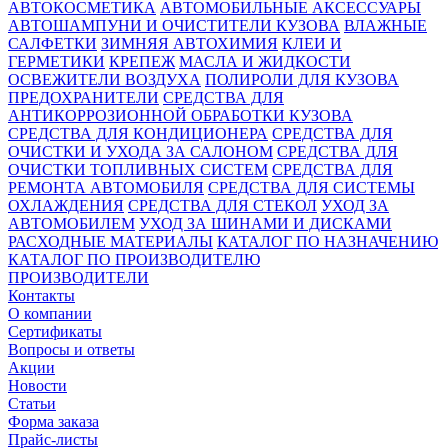
АВТОКОСМЕТИКА
АВТОМОБИЛЬНЫЕ АКСЕССУАРЫ
АВТОШАМПУНИ И ОЧИСТИТЕЛИ КУЗОВА
ВЛАЖНЫЕ
САЛФЕТКИ
ЗИМНЯЯ АВТОХИМИЯ
КЛЕИ И
ГЕРМЕТИКИ
КРЕПЕЖ
МАСЛА И ЖИДКОСТИ
ОСВЕЖИТЕЛИ ВОЗДУХА
ПОЛИРОЛИ ДЛЯ КУЗОВА
ПРЕДОХРАНИТЕЛИ
СРЕДСТВА ДЛЯ
АНТИКОРРОЗИОННОЙ ОБРАБОТКИ КУЗОВА
СРЕДСТВА ДЛЯ КОНДИЦИОНЕРА
СРЕДСТВА ДЛЯ
ОЧИСТКИ И УХОДА ЗА САЛОНОМ
СРЕДСТВА ДЛЯ
ОЧИСТКИ ТОПЛИВНЫХ СИСТЕМ
СРЕДСТВА ДЛЯ
РЕМОНТА АВТОМОБИЛЯ
СРЕДСТВА ДЛЯ СИСТЕМЫ
ОХЛАЖДЕНИЯ
СРЕДСТВА ДЛЯ СТЕКОЛ
УХОД ЗА
АВТОМОБИЛЕМ
УХОД ЗА ШИНАМИ И ДИСКАМИ
РАСХОДНЫЕ МАТЕРИАЛЫ
КАТАЛОГ ПО НАЗНАЧЕНИЮ
КАТАЛОГ ПО ПРОИЗВОДИТЕЛЮ
ПРОИЗВОДИТЕЛИ
Контакты
О компании
Сертификаты
Вопросы и ответы
Акции
Новости
Статьи
Форма заказа
Прайс-листы