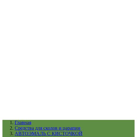
УХОД ЗА ШИНАМИ И ДИСКАМИ
КАТАЛОГ ПО НАЗНАЧЕНИЮ
29
АБРАЗИВЫ
АВТОЭМАЛИ
АНТИГРАВИЙ
АНТИКОРРОЗИЙНЫЕ МАТЕРИАЛЫ
АРМИРУЮЩИЕ
МАТЕРИАЛЫ
АЭРОЗОЛЬНЫЕ МАТЕРИАЛЫ
ВСПОМОГАТЕЛЬНЫЕ МАТЕРИАЛЫ
Ещё (22)
КАТАЛОГ ПО ПРОИЗВОДИТЕЛЮ
68
3М
A1
ANEST IWATA
APP
Arnezi
ARTON
ASTROhim
Ещё (61)
Главная
Cредства для сколов и царапин
АВТОЭМАЛЬ С КИСТОЧКОЙ