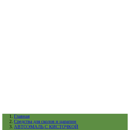
УХОД ЗА ШИНАМИ И ДИСКАМИ
КАТАЛОГ ПО НАЗНАЧЕНИЮ
29
АБРАЗИВЫ
АВТОЭМАЛИ
АНТИГРАВИЙ
АНТИКОРРОЗИЙНЫЕ МАТЕРИАЛЫ
АРМИРУЮЩИЕ
МАТЕРИАЛЫ
АЭРОЗОЛЬНЫЕ МАТЕРИАЛЫ
ВСПОМОГАТЕЛЬНЫЕ МАТЕРИАЛЫ
Ещё (22)
КАТАЛОГ ПО ПРОИЗВОДИТЕЛЮ
68
3М
A1
ANEST IWATA
APP
Arnezi
ARTON
ASTROhim
Ещё (61)
Главная
Cредства для сколов и царапин
АВТОЭМАЛЬ С КИСТОЧКОЙ