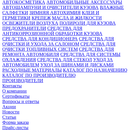
АВТОКОСМЕТИКА
АВТОМОБИЛЬНЫЕ АКСЕССУАРЫ
АВТОШАМПУНИ И ОЧИСТИТЕЛИ КУЗОВА
ВЛАЖНЫЕ
САЛФЕТКИ
ЗИМНЯЯ АВТОХИМИЯ
КЛЕИ И
ГЕРМЕТИКИ
КРЕПЕЖ
МАСЛА И ЖИДКОСТИ
ОСВЕЖИТЕЛИ ВОЗДУХА
ПОЛИРОЛИ ДЛЯ КУЗОВА
ПРЕДОХРАНИТЕЛИ
СРЕДСТВА ДЛЯ
АНТИКОРРОЗИОННОЙ ОБРАБОТКИ КУЗОВА
СРЕДСТВА ДЛЯ КОНДИЦИОНЕРА
СРЕДСТВА ДЛЯ
ОЧИСТКИ И УХОДА ЗА САЛОНОМ
СРЕДСТВА ДЛЯ
ОЧИСТКИ ТОПЛИВНЫХ СИСТЕМ
СРЕДСТВА ДЛЯ
РЕМОНТА АВТОМОБИЛЯ
СРЕДСТВА ДЛЯ СИСТЕМЫ
ОХЛАЖДЕНИЯ
СРЕДСТВА ДЛЯ СТЕКОЛ
УХОД ЗА
АВТОМОБИЛЕМ
УХОД ЗА ШИНАМИ И ДИСКАМИ
РАСХОДНЫЕ МАТЕРИАЛЫ
КАТАЛОГ ПО НАЗНАЧЕНИЮ
КАТАЛОГ ПО ПРОИЗВОДИТЕЛЮ
ПРОИЗВОДИТЕЛИ
Контакты
О компании
Сертификаты
Вопросы и ответы
Акции
Новости
Статьи
Форма заказа
Прайс-листы