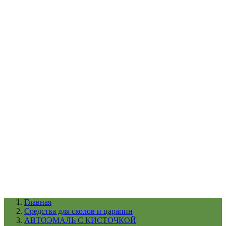
УХОД ЗА ШИНАМИ И ДИСКАМИ
КАТАЛОГ ПО НАЗНАЧЕНИЮ
29
АБРАЗИВЫ
АВТОЭМАЛИ
АНТИГРАВИЙ
АНТИКОРРОЗИЙНЫЕ МАТЕРИАЛЫ
АРМИРУЮЩИЕ
МАТЕРИАЛЫ
АЭРОЗОЛЬНЫЕ МАТЕРИАЛЫ
ВСПОМОГАТЕЛЬНЫЕ МАТЕРИАЛЫ
Ещё (22)
КАТАЛОГ ПО ПРОИЗВОДИТЕЛЮ
68
3М
A1
ANEST IWATA
APP
Arnezi
ARTON
ASTROhim
Ещё (61)
Главная
Cредства для сколов и царапин
АВТОЭМАЛЬ С КИСТОЧКОЙ