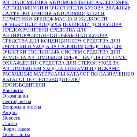
АВТОКОСМЕТИКА
АВТОМОБИЛЬНЫЕ АКСЕССУАРЫ
АВТОШАМПУНИ И ОЧИСТИТЕЛИ КУЗОВА
ВЛАЖНЫЕ
САЛФЕТКИ
ЗИМНЯЯ АВТОХИМИЯ
КЛЕИ И
ГЕРМЕТИКИ
КРЕПЕЖ
МАСЛА И ЖИДКОСТИ
ОСВЕЖИТЕЛИ ВОЗДУХА
ПОЛИРОЛИ ДЛЯ КУЗОВА
ПРЕДОХРАНИТЕЛИ
СРЕДСТВА ДЛЯ
АНТИКОРРОЗИОННОЙ ОБРАБОТКИ КУЗОВА
СРЕДСТВА ДЛЯ КОНДИЦИОНЕРА
СРЕДСТВА ДЛЯ
ОЧИСТКИ И УХОДА ЗА САЛОНОМ
СРЕДСТВА ДЛЯ
ОЧИСТКИ ТОПЛИВНЫХ СИСТЕМ
СРЕДСТВА ДЛЯ
РЕМОНТА АВТОМОБИЛЯ
СРЕДСТВА ДЛЯ СИСТЕМЫ
ОХЛАЖДЕНИЯ
СРЕДСТВА ДЛЯ СТЕКОЛ
УХОД ЗА
АВТОМОБИЛЕМ
УХОД ЗА ШИНАМИ И ДИСКАМИ
РАСХОДНЫЕ МАТЕРИАЛЫ
КАТАЛОГ ПО НАЗНАЧЕНИЮ
КАТАЛОГ ПО ПРОИЗВОДИТЕЛЮ
ПРОИЗВОДИТЕЛИ
Контакты
О компании
Сертификаты
Вопросы и ответы
Акции
Новости
Статьи
Форма заказа
Прайс-листы