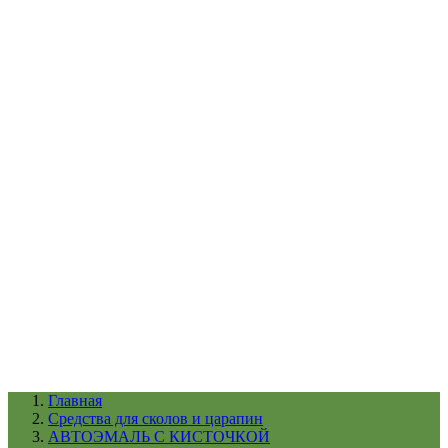
УХОД ЗА ШИНАМИ И ДИСКАМИ
КАТАЛОГ ПО НАЗНАЧЕНИЮ
29
АБРАЗИВЫ
АВТОЭМАЛИ
АНТИГРАВИЙ
АНТИКОРРОЗИЙНЫЕ МАТЕРИАЛЫ
АРМИРУЮЩИЕ
МАТЕРИАЛЫ
АЭРОЗОЛЬНЫЕ МАТЕРИАЛЫ
ВСПОМОГАТЕЛЬНЫЕ МАТЕРИАЛЫ
Ещё (22)
КАТАЛОГ ПО ПРОИЗВОДИТЕЛЮ
68
3М
A1
ANEST IWATA
APP
Arnezi
ARTON
ASTROhim
Ещё (61)
Главная
Cредства для сколов и царапин
АВТОЭМАЛЬ С КИСТОЧКОЙ