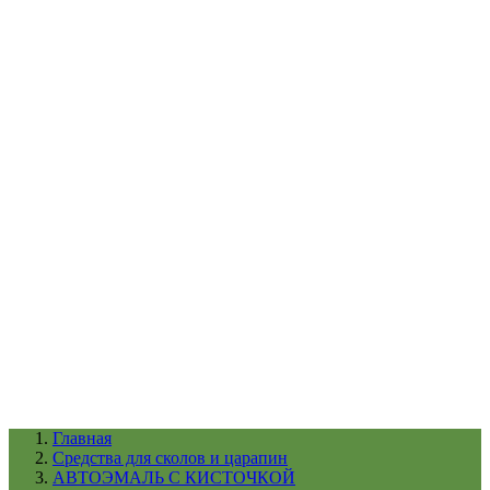
УХОД ЗА ШИНАМИ И ДИСКАМИ
КАТАЛОГ ПО НАЗНАЧЕНИЮ
29
АБРАЗИВЫ
АВТОЭМАЛИ
АНТИГРАВИЙ
АНТИКОРРОЗИЙНЫЕ МАТЕРИАЛЫ
АРМИРУЮЩИЕ
МАТЕРИАЛЫ
АЭРОЗОЛЬНЫЕ МАТЕРИАЛЫ
ВСПОМОГАТЕЛЬНЫЕ МАТЕРИАЛЫ
Ещё (22)
КАТАЛОГ ПО ПРОИЗВОДИТЕЛЮ
68
3М
A1
ANEST IWATA
APP
Arnezi
ARTON
ASTROhim
Ещё (61)
Главная
Cредства для сколов и царапин
АВТОЭМАЛЬ С КИСТОЧКОЙ