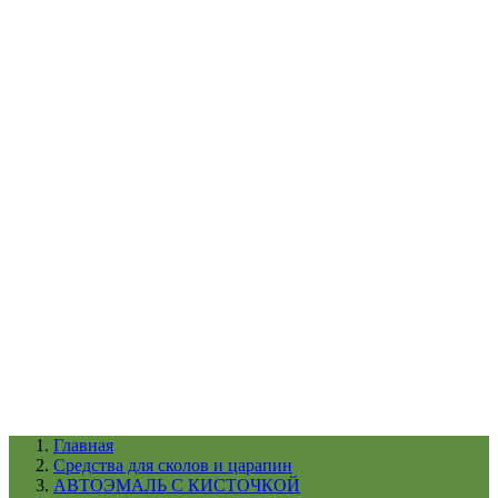
УХОД ЗА ШИНАМИ И ДИСКАМИ
КАТАЛОГ ПО НАЗНАЧЕНИЮ
29
АБРАЗИВЫ
АВТОЭМАЛИ
АНТИГРАВИЙ
АНТИКОРРОЗИЙНЫЕ МАТЕРИАЛЫ
АРМИРУЮЩИЕ
МАТЕРИАЛЫ
АЭРОЗОЛЬНЫЕ МАТЕРИАЛЫ
ВСПОМОГАТЕЛЬНЫЕ МАТЕРИАЛЫ
Ещё (22)
КАТАЛОГ ПО ПРОИЗВОДИТЕЛЮ
68
3М
A1
ANEST IWATA
APP
Arnezi
ARTON
ASTROhim
Ещё (61)
Главная
Cредства для сколов и царапин
АВТОЭМАЛЬ С КИСТОЧКОЙ