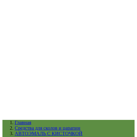
УХОД ЗА ШИНАМИ И ДИСКАМИ
КАТАЛОГ ПО НАЗНАЧЕНИЮ
29
АБРАЗИВЫ
АВТОЭМАЛИ
АНТИГРАВИЙ
АНТИКОРРОЗИЙНЫЕ МАТЕРИАЛЫ
АРМИРУЮЩИЕ
МАТЕРИАЛЫ
АЭРОЗОЛЬНЫЕ МАТЕРИАЛЫ
ВСПОМОГАТЕЛЬНЫЕ МАТЕРИАЛЫ
Ещё (22)
КАТАЛОГ ПО ПРОИЗВОДИТЕЛЮ
68
3М
A1
ANEST IWATA
APP
Arnezi
ARTON
ASTROhim
Ещё (61)
Главная
Cредства для сколов и царапин
АВТОЭМАЛЬ С КИСТОЧКОЙ