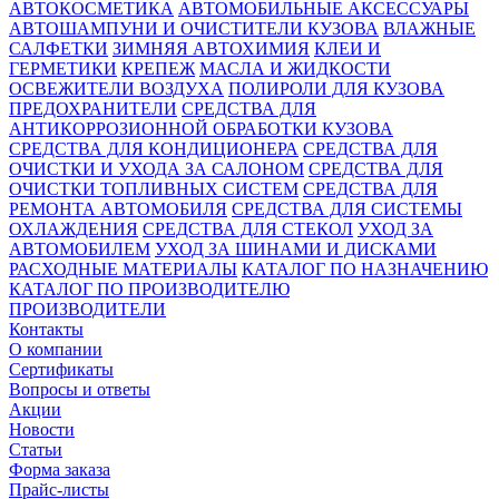
АВТОКОСМЕТИКА
АВТОМОБИЛЬНЫЕ АКСЕССУАРЫ
АВТОШАМПУНИ И ОЧИСТИТЕЛИ КУЗОВА
ВЛАЖНЫЕ
САЛФЕТКИ
ЗИМНЯЯ АВТОХИМИЯ
КЛЕИ И
ГЕРМЕТИКИ
КРЕПЕЖ
МАСЛА И ЖИДКОСТИ
ОСВЕЖИТЕЛИ ВОЗДУХА
ПОЛИРОЛИ ДЛЯ КУЗОВА
ПРЕДОХРАНИТЕЛИ
СРЕДСТВА ДЛЯ
АНТИКОРРОЗИОННОЙ ОБРАБОТКИ КУЗОВА
СРЕДСТВА ДЛЯ КОНДИЦИОНЕРА
СРЕДСТВА ДЛЯ
ОЧИСТКИ И УХОДА ЗА САЛОНОМ
СРЕДСТВА ДЛЯ
ОЧИСТКИ ТОПЛИВНЫХ СИСТЕМ
СРЕДСТВА ДЛЯ
РЕМОНТА АВТОМОБИЛЯ
СРЕДСТВА ДЛЯ СИСТЕМЫ
ОХЛАЖДЕНИЯ
СРЕДСТВА ДЛЯ СТЕКОЛ
УХОД ЗА
АВТОМОБИЛЕМ
УХОД ЗА ШИНАМИ И ДИСКАМИ
РАСХОДНЫЕ МАТЕРИАЛЫ
КАТАЛОГ ПО НАЗНАЧЕНИЮ
КАТАЛОГ ПО ПРОИЗВОДИТЕЛЮ
ПРОИЗВОДИТЕЛИ
Контакты
О компании
Сертификаты
Вопросы и ответы
Акции
Новости
Статьи
Форма заказа
Прайс-листы