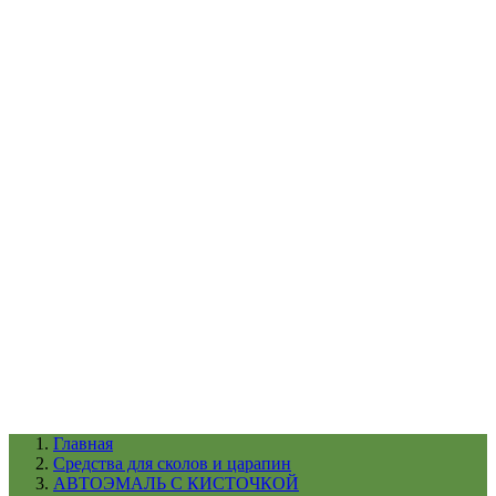
УХОД ЗА ШИНАМИ И ДИСКАМИ
КАТАЛОГ ПО НАЗНАЧЕНИЮ
29
АБРАЗИВЫ
АВТОЭМАЛИ
АНТИГРАВИЙ
АНТИКОРРОЗИЙНЫЕ МАТЕРИАЛЫ
АРМИРУЮЩИЕ
МАТЕРИАЛЫ
АЭРОЗОЛЬНЫЕ МАТЕРИАЛЫ
ВСПОМОГАТЕЛЬНЫЕ МАТЕРИАЛЫ
Ещё (22)
КАТАЛОГ ПО ПРОИЗВОДИТЕЛЮ
68
3М
A1
ANEST IWATA
APP
Arnezi
ARTON
ASTROhim
Ещё (61)
Главная
Cредства для сколов и царапин
АВТОЭМАЛЬ С КИСТОЧКОЙ