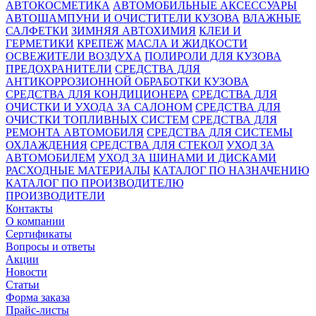
АВТОКОСМЕТИКА
АВТОМОБИЛЬНЫЕ АКСЕССУАРЫ
АВТОШАМПУНИ И ОЧИСТИТЕЛИ КУЗОВА
ВЛАЖНЫЕ
САЛФЕТКИ
ЗИМНЯЯ АВТОХИМИЯ
КЛЕИ И
ГЕРМЕТИКИ
КРЕПЕЖ
МАСЛА И ЖИДКОСТИ
ОСВЕЖИТЕЛИ ВОЗДУХА
ПОЛИРОЛИ ДЛЯ КУЗОВА
ПРЕДОХРАНИТЕЛИ
СРЕДСТВА ДЛЯ
АНТИКОРРОЗИОННОЙ ОБРАБОТКИ КУЗОВА
СРЕДСТВА ДЛЯ КОНДИЦИОНЕРА
СРЕДСТВА ДЛЯ
ОЧИСТКИ И УХОДА ЗА САЛОНОМ
СРЕДСТВА ДЛЯ
ОЧИСТКИ ТОПЛИВНЫХ СИСТЕМ
СРЕДСТВА ДЛЯ
РЕМОНТА АВТОМОБИЛЯ
СРЕДСТВА ДЛЯ СИСТЕМЫ
ОХЛАЖДЕНИЯ
СРЕДСТВА ДЛЯ СТЕКОЛ
УХОД ЗА
АВТОМОБИЛЕМ
УХОД ЗА ШИНАМИ И ДИСКАМИ
РАСХОДНЫЕ МАТЕРИАЛЫ
КАТАЛОГ ПО НАЗНАЧЕНИЮ
КАТАЛОГ ПО ПРОИЗВОДИТЕЛЮ
ПРОИЗВОДИТЕЛИ
Контакты
О компании
Сертификаты
Вопросы и ответы
Акции
Новости
Статьи
Форма заказа
Прайс-листы