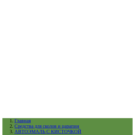
УХОД ЗА ШИНАМИ И ДИСКАМИ
КАТАЛОГ ПО НАЗНАЧЕНИЮ
29
АБРАЗИВЫ
АВТОЭМАЛИ
АНТИГРАВИЙ
АНТИКОРРОЗИЙНЫЕ МАТЕРИАЛЫ
АРМИРУЮЩИЕ
МАТЕРИАЛЫ
АЭРОЗОЛЬНЫЕ МАТЕРИАЛЫ
ВСПОМОГАТЕЛЬНЫЕ МАТЕРИАЛЫ
Ещё (22)
КАТАЛОГ ПО ПРОИЗВОДИТЕЛЮ
68
3М
A1
ANEST IWATA
APP
Arnezi
ARTON
ASTROhim
Ещё (61)
Главная
Cредства для сколов и царапин
АВТОЭМАЛЬ С КИСТОЧКОЙ