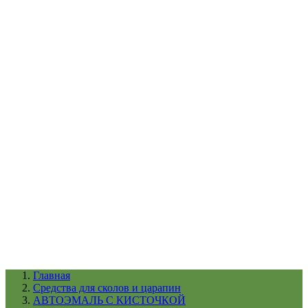
УХОД ЗА ШИНАМИ И ДИСКАМИ
КАТАЛОГ ПО НАЗНАЧЕНИЮ
29
АБРАЗИВЫ
АВТОЭМАЛИ
АНТИГРАВИЙ
АНТИКОРРОЗИЙНЫЕ МАТЕРИАЛЫ
АРМИРУЮЩИЕ
МАТЕРИАЛЫ
АЭРОЗОЛЬНЫЕ МАТЕРИАЛЫ
ВСПОМОГАТЕЛЬНЫЕ МАТЕРИАЛЫ
Ещё (22)
КАТАЛОГ ПО ПРОИЗВОДИТЕЛЮ
68
3М
A1
ANEST IWATA
APP
Arnezi
ARTON
ASTROhim
Ещё (61)
Главная
Cредства для сколов и царапин
АВТОЭМАЛЬ С КИСТОЧКОЙ