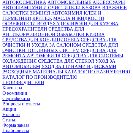
АВТОКОСМЕТИКА
АВТОМОБИЛЬНЫЕ АКСЕССУАРЫ
АВТОШАМПУНИ И ОЧИСТИТЕЛИ КУЗОВА
ВЛАЖНЫЕ
САЛФЕТКИ
ЗИМНЯЯ АВТОХИМИЯ
КЛЕИ И
ГЕРМЕТИКИ
КРЕПЕЖ
МАСЛА И ЖИДКОСТИ
ОСВЕЖИТЕЛИ ВОЗДУХА
ПОЛИРОЛИ ДЛЯ КУЗОВА
ПРЕДОХРАНИТЕЛИ
СРЕДСТВА ДЛЯ
АНТИКОРРОЗИОННОЙ ОБРАБОТКИ КУЗОВА
СРЕДСТВА ДЛЯ КОНДИЦИОНЕРА
СРЕДСТВА ДЛЯ
ОЧИСТКИ И УХОДА ЗА САЛОНОМ
СРЕДСТВА ДЛЯ
ОЧИСТКИ ТОПЛИВНЫХ СИСТЕМ
СРЕДСТВА ДЛЯ
РЕМОНТА АВТОМОБИЛЯ
СРЕДСТВА ДЛЯ СИСТЕМЫ
ОХЛАЖДЕНИЯ
СРЕДСТВА ДЛЯ СТЕКОЛ
УХОД ЗА
АВТОМОБИЛЕМ
УХОД ЗА ШИНАМИ И ДИСКАМИ
РАСХОДНЫЕ МАТЕРИАЛЫ
КАТАЛОГ ПО НАЗНАЧЕНИЮ
КАТАЛОГ ПО ПРОИЗВОДИТЕЛЮ
ПРОИЗВОДИТЕЛИ
Контакты
О компании
Сертификаты
Вопросы и ответы
Акции
Новости
Статьи
Форма заказа
Прайс-листы