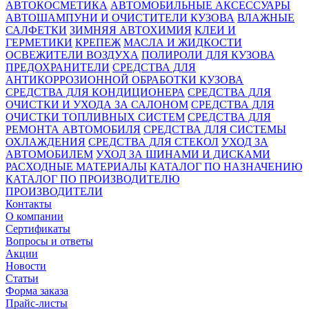
АВТОКОСМЕТИКА
АВТОМОБИЛЬНЫЕ АКСЕССУАРЫ
АВТОШАМПУНИ И ОЧИСТИТЕЛИ КУЗОВА
ВЛАЖНЫЕ
САЛФЕТКИ
ЗИМНЯЯ АВТОХИМИЯ
КЛЕИ И
ГЕРМЕТИКИ
КРЕПЕЖ
МАСЛА И ЖИДКОСТИ
ОСВЕЖИТЕЛИ ВОЗДУХА
ПОЛИРОЛИ ДЛЯ КУЗОВА
ПРЕДОХРАНИТЕЛИ
СРЕДСТВА ДЛЯ
АНТИКОРРОЗИОННОЙ ОБРАБОТКИ КУЗОВА
СРЕДСТВА ДЛЯ КОНДИЦИОНЕРА
СРЕДСТВА ДЛЯ
ОЧИСТКИ И УХОДА ЗА САЛОНОМ
СРЕДСТВА ДЛЯ
ОЧИСТКИ ТОПЛИВНЫХ СИСТЕМ
СРЕДСТВА ДЛЯ
РЕМОНТА АВТОМОБИЛЯ
СРЕДСТВА ДЛЯ СИСТЕМЫ
ОХЛАЖДЕНИЯ
СРЕДСТВА ДЛЯ СТЕКОЛ
УХОД ЗА
АВТОМОБИЛЕМ
УХОД ЗА ШИНАМИ И ДИСКАМИ
РАСХОДНЫЕ МАТЕРИАЛЫ
КАТАЛОГ ПО НАЗНАЧЕНИЮ
КАТАЛОГ ПО ПРОИЗВОДИТЕЛЮ
ПРОИЗВОДИТЕЛИ
Контакты
О компании
Сертификаты
Вопросы и ответы
Акции
Новости
Статьи
Форма заказа
Прайс-листы