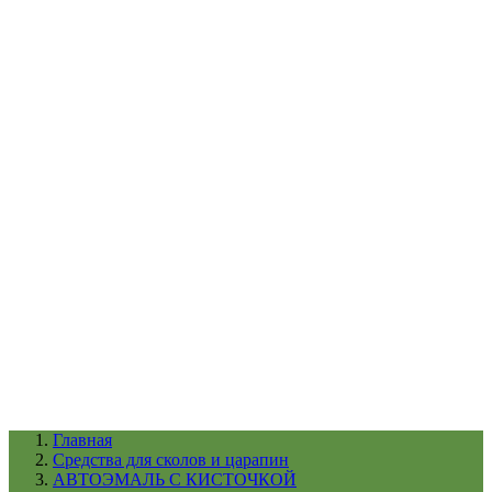
УХОД ЗА ШИНАМИ И ДИСКАМИ
КАТАЛОГ ПО НАЗНАЧЕНИЮ
29
АБРАЗИВЫ
АВТОЭМАЛИ
АНТИГРАВИЙ
АНТИКОРРОЗИЙНЫЕ МАТЕРИАЛЫ
АРМИРУЮЩИЕ
МАТЕРИАЛЫ
АЭРОЗОЛЬНЫЕ МАТЕРИАЛЫ
ВСПОМОГАТЕЛЬНЫЕ МАТЕРИАЛЫ
Ещё (22)
КАТАЛОГ ПО ПРОИЗВОДИТЕЛЮ
68
3М
A1
ANEST IWATA
APP
Arnezi
ARTON
ASTROhim
Ещё (61)
Главная
Cредства для сколов и царапин
АВТОЭМАЛЬ С КИСТОЧКОЙ