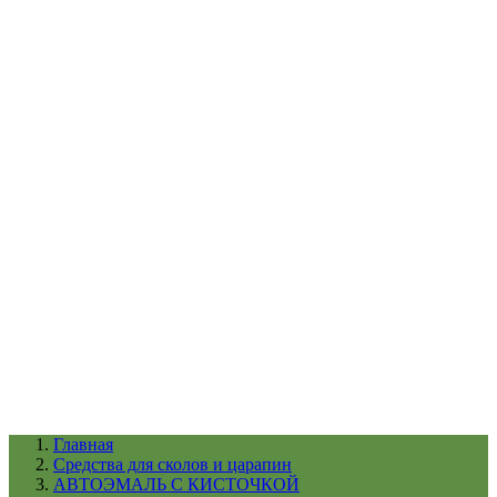
УХОД ЗА ШИНАМИ И ДИСКАМИ
КАТАЛОГ ПО НАЗНАЧЕНИЮ
29
АБРАЗИВЫ
АВТОЭМАЛИ
АНТИГРАВИЙ
АНТИКОРРОЗИЙНЫЕ МАТЕРИАЛЫ
АРМИРУЮЩИЕ
МАТЕРИАЛЫ
АЭРОЗОЛЬНЫЕ МАТЕРИАЛЫ
ВСПОМОГАТЕЛЬНЫЕ МАТЕРИАЛЫ
Ещё (22)
КАТАЛОГ ПО ПРОИЗВОДИТЕЛЮ
68
3М
A1
ANEST IWATA
APP
Arnezi
ARTON
ASTROhim
Ещё (61)
Главная
Cредства для сколов и царапин
АВТОЭМАЛЬ С КИСТОЧКОЙ