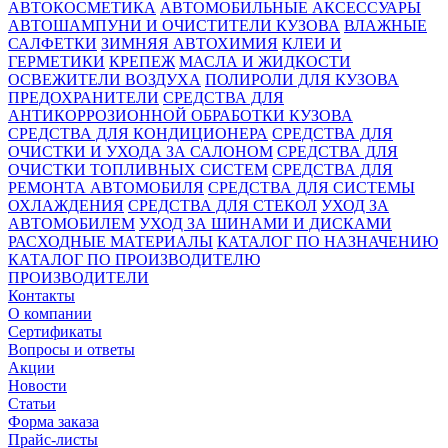
АВТОКОСМЕТИКА
АВТОМОБИЛЬНЫЕ АКСЕССУАРЫ
АВТОШАМПУНИ И ОЧИСТИТЕЛИ КУЗОВА
ВЛАЖНЫЕ
САЛФЕТКИ
ЗИМНЯЯ АВТОХИМИЯ
КЛЕИ И
ГЕРМЕТИКИ
КРЕПЕЖ
МАСЛА И ЖИДКОСТИ
ОСВЕЖИТЕЛИ ВОЗДУХА
ПОЛИРОЛИ ДЛЯ КУЗОВА
ПРЕДОХРАНИТЕЛИ
СРЕДСТВА ДЛЯ
АНТИКОРРОЗИОННОЙ ОБРАБОТКИ КУЗОВА
СРЕДСТВА ДЛЯ КОНДИЦИОНЕРА
СРЕДСТВА ДЛЯ
ОЧИСТКИ И УХОДА ЗА САЛОНОМ
СРЕДСТВА ДЛЯ
ОЧИСТКИ ТОПЛИВНЫХ СИСТЕМ
СРЕДСТВА ДЛЯ
РЕМОНТА АВТОМОБИЛЯ
СРЕДСТВА ДЛЯ СИСТЕМЫ
ОХЛАЖДЕНИЯ
СРЕДСТВА ДЛЯ СТЕКОЛ
УХОД ЗА
АВТОМОБИЛЕМ
УХОД ЗА ШИНАМИ И ДИСКАМИ
РАСХОДНЫЕ МАТЕРИАЛЫ
КАТАЛОГ ПО НАЗНАЧЕНИЮ
КАТАЛОГ ПО ПРОИЗВОДИТЕЛЮ
ПРОИЗВОДИТЕЛИ
Контакты
О компании
Сертификаты
Вопросы и ответы
Акции
Новости
Статьи
Форма заказа
Прайс-листы