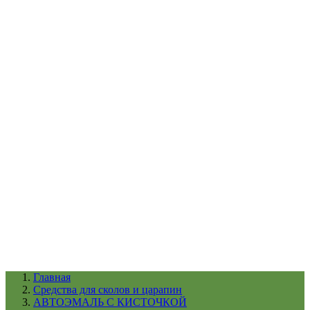
УХОД ЗА ШИНАМИ И ДИСКАМИ
КАТАЛОГ ПО НАЗНАЧЕНИЮ
29
АБРАЗИВЫ
АВТОЭМАЛИ
АНТИГРАВИЙ
АНТИКОРРОЗИЙНЫЕ МАТЕРИАЛЫ
АРМИРУЮЩИЕ
МАТЕРИАЛЫ
АЭРОЗОЛЬНЫЕ МАТЕРИАЛЫ
ВСПОМОГАТЕЛЬНЫЕ МАТЕРИАЛЫ
Ещё (22)
КАТАЛОГ ПО ПРОИЗВОДИТЕЛЮ
68
3М
A1
ANEST IWATA
APP
Arnezi
ARTON
ASTROhim
Ещё (61)
Главная
Cредства для сколов и царапин
АВТОЭМАЛЬ С КИСТОЧКОЙ