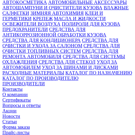
АВТОКОСМЕТИКА
АВТОМОБИЛЬНЫЕ АКСЕССУАРЫ
АВТОШАМПУНИ И ОЧИСТИТЕЛИ КУЗОВА
ВЛАЖНЫЕ
САЛФЕТКИ
ЗИМНЯЯ АВТОХИМИЯ
КЛЕИ И
ГЕРМЕТИКИ
КРЕПЕЖ
МАСЛА И ЖИДКОСТИ
ОСВЕЖИТЕЛИ ВОЗДУХА
ПОЛИРОЛИ ДЛЯ КУЗОВА
ПРЕДОХРАНИТЕЛИ
СРЕДСТВА ДЛЯ
АНТИКОРРОЗИОННОЙ ОБРАБОТКИ КУЗОВА
СРЕДСТВА ДЛЯ КОНДИЦИОНЕРА
СРЕДСТВА ДЛЯ
ОЧИСТКИ И УХОДА ЗА САЛОНОМ
СРЕДСТВА ДЛЯ
ОЧИСТКИ ТОПЛИВНЫХ СИСТЕМ
СРЕДСТВА ДЛЯ
РЕМОНТА АВТОМОБИЛЯ
СРЕДСТВА ДЛЯ СИСТЕМЫ
ОХЛАЖДЕНИЯ
СРЕДСТВА ДЛЯ СТЕКОЛ
УХОД ЗА
АВТОМОБИЛЕМ
УХОД ЗА ШИНАМИ И ДИСКАМИ
РАСХОДНЫЕ МАТЕРИАЛЫ
КАТАЛОГ ПО НАЗНАЧЕНИЮ
КАТАЛОГ ПО ПРОИЗВОДИТЕЛЮ
ПРОИЗВОДИТЕЛИ
Контакты
О компании
Сертификаты
Вопросы и ответы
Акции
Новости
Статьи
Форма заказа
Прайс-листы