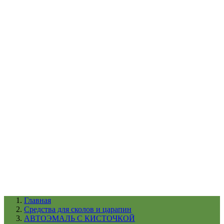
УХОД ЗА ШИНАМИ И ДИСКАМИ
КАТАЛОГ ПО НАЗНАЧЕНИЮ
29
АБРАЗИВЫ
АВТОЭМАЛИ
АНТИГРАВИЙ
АНТИКОРРОЗИЙНЫЕ МАТЕРИАЛЫ
АРМИРУЮЩИЕ
МАТЕРИАЛЫ
АЭРОЗОЛЬНЫЕ МАТЕРИАЛЫ
ВСПОМОГАТЕЛЬНЫЕ МАТЕРИАЛЫ
Ещё (22)
КАТАЛОГ ПО ПРОИЗВОДИТЕЛЮ
68
3М
A1
ANEST IWATA
APP
Arnezi
ARTON
ASTROhim
Ещё (61)
Главная
Cредства для сколов и царапин
АВТОЭМАЛЬ С КИСТОЧКОЙ