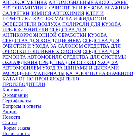
АВТОКОСМЕТИКА
АВТОМОБИЛЬНЫЕ АКСЕССУАРЫ
АВТОШАМПУНИ И ОЧИСТИТЕЛИ КУЗОВА
ВЛАЖНЫЕ
САЛФЕТКИ
ЗИМНЯЯ АВТОХИМИЯ
КЛЕИ И
ГЕРМЕТИКИ
КРЕПЕЖ
МАСЛА И ЖИДКОСТИ
ОСВЕЖИТЕЛИ ВОЗДУХА
ПОЛИРОЛИ ДЛЯ КУЗОВА
ПРЕДОХРАНИТЕЛИ
СРЕДСТВА ДЛЯ
АНТИКОРРОЗИОННОЙ ОБРАБОТКИ КУЗОВА
СРЕДСТВА ДЛЯ КОНДИЦИОНЕРА
СРЕДСТВА ДЛЯ
ОЧИСТКИ И УХОДА ЗА САЛОНОМ
СРЕДСТВА ДЛЯ
ОЧИСТКИ ТОПЛИВНЫХ СИСТЕМ
СРЕДСТВА ДЛЯ
РЕМОНТА АВТОМОБИЛЯ
СРЕДСТВА ДЛЯ СИСТЕМЫ
ОХЛАЖДЕНИЯ
СРЕДСТВА ДЛЯ СТЕКОЛ
УХОД ЗА
АВТОМОБИЛЕМ
УХОД ЗА ШИНАМИ И ДИСКАМИ
РАСХОДНЫЕ МАТЕРИАЛЫ
КАТАЛОГ ПО НАЗНАЧЕНИЮ
КАТАЛОГ ПО ПРОИЗВОДИТЕЛЮ
ПРОИЗВОДИТЕЛИ
Контакты
О компании
Сертификаты
Вопросы и ответы
Акции
Новости
Статьи
Форма заказа
Прайс-листы