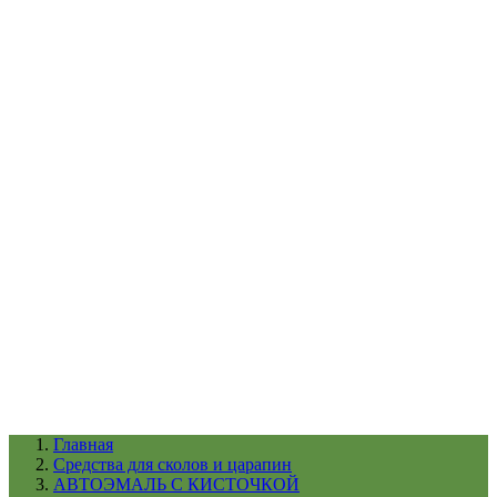
УХОД ЗА ШИНАМИ И ДИСКАМИ
КАТАЛОГ ПО НАЗНАЧЕНИЮ
29
АБРАЗИВЫ
АВТОЭМАЛИ
АНТИГРАВИЙ
АНТИКОРРОЗИЙНЫЕ МАТЕРИАЛЫ
АРМИРУЮЩИЕ
МАТЕРИАЛЫ
АЭРОЗОЛЬНЫЕ МАТЕРИАЛЫ
ВСПОМОГАТЕЛЬНЫЕ МАТЕРИАЛЫ
Ещё (22)
КАТАЛОГ ПО ПРОИЗВОДИТЕЛЮ
68
3М
A1
ANEST IWATA
APP
Arnezi
ARTON
ASTROhim
Ещё (61)
Главная
Cредства для сколов и царапин
АВТОЭМАЛЬ С КИСТОЧКОЙ