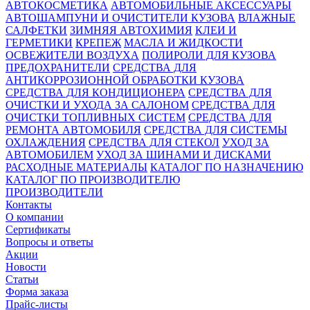
АВТОКОСМЕТИКА
АВТОМОБИЛЬНЫЕ АКСЕССУАРЫ
АВТОШАМПУНИ И ОЧИСТИТЕЛИ КУЗОВА
ВЛАЖНЫЕ
САЛФЕТКИ
ЗИМНЯЯ АВТОХИМИЯ
КЛЕИ И
ГЕРМЕТИКИ
КРЕПЕЖ
МАСЛА И ЖИДКОСТИ
ОСВЕЖИТЕЛИ ВОЗДУХА
ПОЛИРОЛИ ДЛЯ КУЗОВА
ПРЕДОХРАНИТЕЛИ
СРЕДСТВА ДЛЯ
АНТИКОРРОЗИОННОЙ ОБРАБОТКИ КУЗОВА
СРЕДСТВА ДЛЯ КОНДИЦИОНЕРА
СРЕДСТВА ДЛЯ
ОЧИСТКИ И УХОДА ЗА САЛОНОМ
СРЕДСТВА ДЛЯ
ОЧИСТКИ ТОПЛИВНЫХ СИСТЕМ
СРЕДСТВА ДЛЯ
РЕМОНТА АВТОМОБИЛЯ
СРЕДСТВА ДЛЯ СИСТЕМЫ
ОХЛАЖДЕНИЯ
СРЕДСТВА ДЛЯ СТЕКОЛ
УХОД ЗА
АВТОМОБИЛЕМ
УХОД ЗА ШИНАМИ И ДИСКАМИ
РАСХОДНЫЕ МАТЕРИАЛЫ
КАТАЛОГ ПО НАЗНАЧЕНИЮ
КАТАЛОГ ПО ПРОИЗВОДИТЕЛЮ
ПРОИЗВОДИТЕЛИ
Контакты
О компании
Сертификаты
Вопросы и ответы
Акции
Новости
Статьи
Форма заказа
Прайс-листы