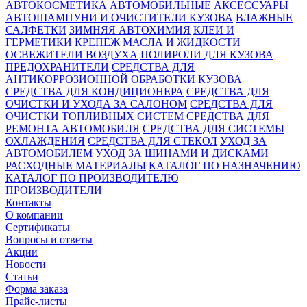
АВТОКОСМЕТИКА
АВТОМОБИЛЬНЫЕ АКСЕССУАРЫ
АВТОШАМПУНИ И ОЧИСТИТЕЛИ КУЗОВА
ВЛАЖНЫЕ
САЛФЕТКИ
ЗИМНЯЯ АВТОХИМИЯ
КЛЕИ И
ГЕРМЕТИКИ
КРЕПЕЖ
МАСЛА И ЖИДКОСТИ
ОСВЕЖИТЕЛИ ВОЗДУХА
ПОЛИРОЛИ ДЛЯ КУЗОВА
ПРЕДОХРАНИТЕЛИ
СРЕДСТВА ДЛЯ
АНТИКОРРОЗИОННОЙ ОБРАБОТКИ КУЗОВА
СРЕДСТВА ДЛЯ КОНДИЦИОНЕРА
СРЕДСТВА ДЛЯ
ОЧИСТКИ И УХОДА ЗА САЛОНОМ
СРЕДСТВА ДЛЯ
ОЧИСТКИ ТОПЛИВНЫХ СИСТЕМ
СРЕДСТВА ДЛЯ
РЕМОНТА АВТОМОБИЛЯ
СРЕДСТВА ДЛЯ СИСТЕМЫ
ОХЛАЖДЕНИЯ
СРЕДСТВА ДЛЯ СТЕКОЛ
УХОД ЗА
АВТОМОБИЛЕМ
УХОД ЗА ШИНАМИ И ДИСКАМИ
РАСХОДНЫЕ МАТЕРИАЛЫ
КАТАЛОГ ПО НАЗНАЧЕНИЮ
КАТАЛОГ ПО ПРОИЗВОДИТЕЛЮ
ПРОИЗВОДИТЕЛИ
Контакты
О компании
Сертификаты
Вопросы и ответы
Акции
Новости
Статьи
Форма заказа
Прайс-листы