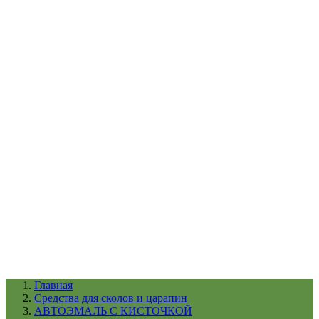
УХОД ЗА ШИНАМИ И ДИСКАМИ
КАТАЛОГ ПО НАЗНАЧЕНИЮ
29
АБРАЗИВЫ
АВТОЭМАЛИ
АНТИГРАВИЙ
АНТИКОРРОЗИЙНЫЕ МАТЕРИАЛЫ
АРМИРУЮЩИЕ
МАТЕРИАЛЫ
АЭРОЗОЛЬНЫЕ МАТЕРИАЛЫ
ВСПОМОГАТЕЛЬНЫЕ МАТЕРИАЛЫ
Ещё (22)
КАТАЛОГ ПО ПРОИЗВОДИТЕЛЮ
68
3М
A1
ANEST IWATA
APP
Arnezi
ARTON
ASTROhim
Ещё (61)
Главная
Cредства для сколов и царапин
АВТОЭМАЛЬ С КИСТОЧКОЙ