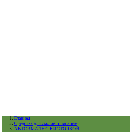
УХОД ЗА ШИНАМИ И ДИСКАМИ
КАТАЛОГ ПО НАЗНАЧЕНИЮ
29
АБРАЗИВЫ
АВТОЭМАЛИ
АНТИГРАВИЙ
АНТИКОРРОЗИЙНЫЕ МАТЕРИАЛЫ
АРМИРУЮЩИЕ
МАТЕРИАЛЫ
АЭРОЗОЛЬНЫЕ МАТЕРИАЛЫ
ВСПОМОГАТЕЛЬНЫЕ МАТЕРИАЛЫ
Ещё (22)
КАТАЛОГ ПО ПРОИЗВОДИТЕЛЮ
68
3М
A1
ANEST IWATA
APP
Arnezi
ARTON
ASTROhim
Ещё (61)
Главная
Cредства для сколов и царапин
АВТОЭМАЛЬ С КИСТОЧКОЙ