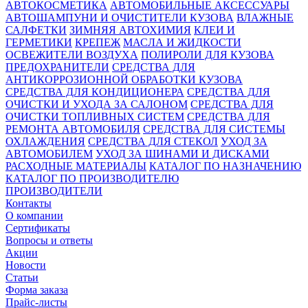
АВТОКОСМЕТИКА
АВТОМОБИЛЬНЫЕ АКСЕССУАРЫ
АВТОШАМПУНИ И ОЧИСТИТЕЛИ КУЗОВА
ВЛАЖНЫЕ
САЛФЕТКИ
ЗИМНЯЯ АВТОХИМИЯ
КЛЕИ И
ГЕРМЕТИКИ
КРЕПЕЖ
МАСЛА И ЖИДКОСТИ
ОСВЕЖИТЕЛИ ВОЗДУХА
ПОЛИРОЛИ ДЛЯ КУЗОВА
ПРЕДОХРАНИТЕЛИ
СРЕДСТВА ДЛЯ
АНТИКОРРОЗИОННОЙ ОБРАБОТКИ КУЗОВА
СРЕДСТВА ДЛЯ КОНДИЦИОНЕРА
СРЕДСТВА ДЛЯ
ОЧИСТКИ И УХОДА ЗА САЛОНОМ
СРЕДСТВА ДЛЯ
ОЧИСТКИ ТОПЛИВНЫХ СИСТЕМ
СРЕДСТВА ДЛЯ
РЕМОНТА АВТОМОБИЛЯ
СРЕДСТВА ДЛЯ СИСТЕМЫ
ОХЛАЖДЕНИЯ
СРЕДСТВА ДЛЯ СТЕКОЛ
УХОД ЗА
АВТОМОБИЛЕМ
УХОД ЗА ШИНАМИ И ДИСКАМИ
РАСХОДНЫЕ МАТЕРИАЛЫ
КАТАЛОГ ПО НАЗНАЧЕНИЮ
КАТАЛОГ ПО ПРОИЗВОДИТЕЛЮ
ПРОИЗВОДИТЕЛИ
Контакты
О компании
Сертификаты
Вопросы и ответы
Акции
Новости
Статьи
Форма заказа
Прайс-листы