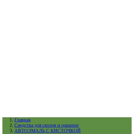
УХОД ЗА ШИНАМИ И ДИСКАМИ
КАТАЛОГ ПО НАЗНАЧЕНИЮ
29
АБРАЗИВЫ
АВТОЭМАЛИ
АНТИГРАВИЙ
АНТИКОРРОЗИЙНЫЕ МАТЕРИАЛЫ
АРМИРУЮЩИЕ
МАТЕРИАЛЫ
АЭРОЗОЛЬНЫЕ МАТЕРИАЛЫ
ВСПОМОГАТЕЛЬНЫЕ МАТЕРИАЛЫ
Ещё (22)
КАТАЛОГ ПО ПРОИЗВОДИТЕЛЮ
68
3М
A1
ANEST IWATA
APP
Arnezi
ARTON
ASTROhim
Ещё (61)
Главная
Cредства для сколов и царапин
АВТОЭМАЛЬ С КИСТОЧКОЙ