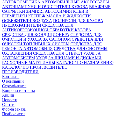
АВТОКОСМЕТИКА
АВТОМОБИЛЬНЫЕ АКСЕССУАРЫ
АВТОШАМПУНИ И ОЧИСТИТЕЛИ КУЗОВА
ВЛАЖНЫЕ
САЛФЕТКИ
ЗИМНЯЯ АВТОХИМИЯ
КЛЕИ И
ГЕРМЕТИКИ
КРЕПЕЖ
МАСЛА И ЖИДКОСТИ
ОСВЕЖИТЕЛИ ВОЗДУХА
ПОЛИРОЛИ ДЛЯ КУЗОВА
ПРЕДОХРАНИТЕЛИ
СРЕДСТВА ДЛЯ
АНТИКОРРОЗИОННОЙ ОБРАБОТКИ КУЗОВА
СРЕДСТВА ДЛЯ КОНДИЦИОНЕРА
СРЕДСТВА ДЛЯ
ОЧИСТКИ И УХОДА ЗА САЛОНОМ
СРЕДСТВА ДЛЯ
ОЧИСТКИ ТОПЛИВНЫХ СИСТЕМ
СРЕДСТВА ДЛЯ
РЕМОНТА АВТОМОБИЛЯ
СРЕДСТВА ДЛЯ СИСТЕМЫ
ОХЛАЖДЕНИЯ
СРЕДСТВА ДЛЯ СТЕКОЛ
УХОД ЗА
АВТОМОБИЛЕМ
УХОД ЗА ШИНАМИ И ДИСКАМИ
РАСХОДНЫЕ МАТЕРИАЛЫ
КАТАЛОГ ПО НАЗНАЧЕНИЮ
КАТАЛОГ ПО ПРОИЗВОДИТЕЛЮ
ПРОИЗВОДИТЕЛИ
Контакты
О компании
Сертификаты
Вопросы и ответы
Акции
Новости
Статьи
Форма заказа
Прайс-листы