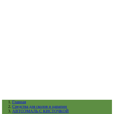
УХОД ЗА ШИНАМИ И ДИСКАМИ
КАТАЛОГ ПО НАЗНАЧЕНИЮ
29
АБРАЗИВЫ
АВТОЭМАЛИ
АНТИГРАВИЙ
АНТИКОРРОЗИЙНЫЕ МАТЕРИАЛЫ
АРМИРУЮЩИЕ
МАТЕРИАЛЫ
АЭРОЗОЛЬНЫЕ МАТЕРИАЛЫ
ВСПОМОГАТЕЛЬНЫЕ МАТЕРИАЛЫ
Ещё (22)
КАТАЛОГ ПО ПРОИЗВОДИТЕЛЮ
68
3М
A1
ANEST IWATA
APP
Arnezi
ARTON
ASTROhim
Ещё (61)
Главная
Cредства для сколов и царапин
АВТОЭМАЛЬ С КИСТОЧКОЙ