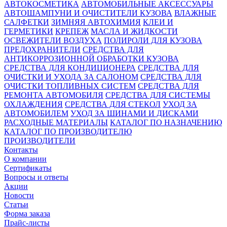
АВТОКОСМЕТИКА
АВТОМОБИЛЬНЫЕ АКСЕССУАРЫ
АВТОШАМПУНИ И ОЧИСТИТЕЛИ КУЗОВА
ВЛАЖНЫЕ
САЛФЕТКИ
ЗИМНЯЯ АВТОХИМИЯ
КЛЕИ И
ГЕРМЕТИКИ
КРЕПЕЖ
МАСЛА И ЖИДКОСТИ
ОСВЕЖИТЕЛИ ВОЗДУХА
ПОЛИРОЛИ ДЛЯ КУЗОВА
ПРЕДОХРАНИТЕЛИ
СРЕДСТВА ДЛЯ
АНТИКОРРОЗИОННОЙ ОБРАБОТКИ КУЗОВА
СРЕДСТВА ДЛЯ КОНДИЦИОНЕРА
СРЕДСТВА ДЛЯ
ОЧИСТКИ И УХОДА ЗА САЛОНОМ
СРЕДСТВА ДЛЯ
ОЧИСТКИ ТОПЛИВНЫХ СИСТЕМ
СРЕДСТВА ДЛЯ
РЕМОНТА АВТОМОБИЛЯ
СРЕДСТВА ДЛЯ СИСТЕМЫ
ОХЛАЖДЕНИЯ
СРЕДСТВА ДЛЯ СТЕКОЛ
УХОД ЗА
АВТОМОБИЛЕМ
УХОД ЗА ШИНАМИ И ДИСКАМИ
РАСХОДНЫЕ МАТЕРИАЛЫ
КАТАЛОГ ПО НАЗНАЧЕНИЮ
КАТАЛОГ ПО ПРОИЗВОДИТЕЛЮ
ПРОИЗВОДИТЕЛИ
Контакты
О компании
Сертификаты
Вопросы и ответы
Акции
Новости
Статьи
Форма заказа
Прайс-листы