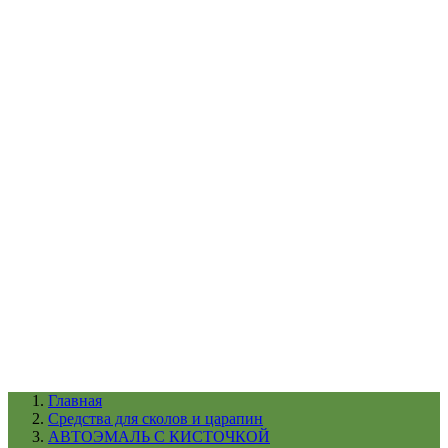
УХОД ЗА ШИНАМИ И ДИСКАМИ
КАТАЛОГ ПО НАЗНАЧЕНИЮ
29
АБРАЗИВЫ
АВТОЭМАЛИ
АНТИГРАВИЙ
АНТИКОРРОЗИЙНЫЕ МАТЕРИАЛЫ
АРМИРУЮЩИЕ
МАТЕРИАЛЫ
АЭРОЗОЛЬНЫЕ МАТЕРИАЛЫ
ВСПОМОГАТЕЛЬНЫЕ МАТЕРИАЛЫ
Ещё (22)
КАТАЛОГ ПО ПРОИЗВОДИТЕЛЮ
68
3М
A1
ANEST IWATA
APP
Arnezi
ARTON
ASTROhim
Ещё (61)
Главная
Cредства для сколов и царапин
АВТОЭМАЛЬ С КИСТОЧКОЙ