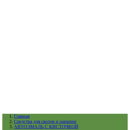
УХОД ЗА ШИНАМИ И ДИСКАМИ
КАТАЛОГ ПО НАЗНАЧЕНИЮ
29
АБРАЗИВЫ
АВТОЭМАЛИ
АНТИГРАВИЙ
АНТИКОРРОЗИЙНЫЕ МАТЕРИАЛЫ
АРМИРУЮЩИЕ
МАТЕРИАЛЫ
АЭРОЗОЛЬНЫЕ МАТЕРИАЛЫ
ВСПОМОГАТЕЛЬНЫЕ МАТЕРИАЛЫ
Ещё (22)
КАТАЛОГ ПО ПРОИЗВОДИТЕЛЮ
68
3М
A1
ANEST IWATA
APP
Arnezi
ARTON
ASTROhim
Ещё (61)
Главная
Cредства для сколов и царапин
АВТОЭМАЛЬ С КИСТОЧКОЙ