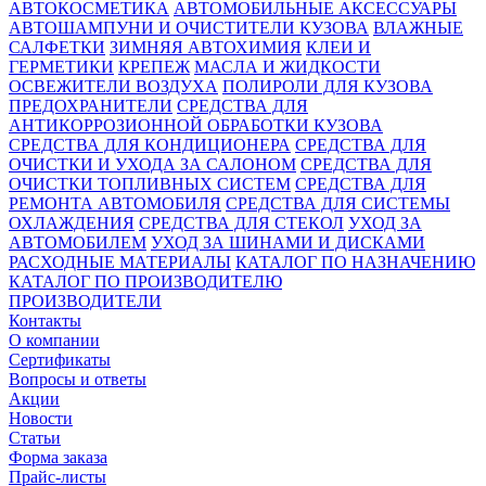
АВТОКОСМЕТИКА
АВТОМОБИЛЬНЫЕ АКСЕССУАРЫ
АВТОШАМПУНИ И ОЧИСТИТЕЛИ КУЗОВА
ВЛАЖНЫЕ
САЛФЕТКИ
ЗИМНЯЯ АВТОХИМИЯ
КЛЕИ И
ГЕРМЕТИКИ
КРЕПЕЖ
МАСЛА И ЖИДКОСТИ
ОСВЕЖИТЕЛИ ВОЗДУХА
ПОЛИРОЛИ ДЛЯ КУЗОВА
ПРЕДОХРАНИТЕЛИ
СРЕДСТВА ДЛЯ
АНТИКОРРОЗИОННОЙ ОБРАБОТКИ КУЗОВА
СРЕДСТВА ДЛЯ КОНДИЦИОНЕРА
СРЕДСТВА ДЛЯ
ОЧИСТКИ И УХОДА ЗА САЛОНОМ
СРЕДСТВА ДЛЯ
ОЧИСТКИ ТОПЛИВНЫХ СИСТЕМ
СРЕДСТВА ДЛЯ
РЕМОНТА АВТОМОБИЛЯ
СРЕДСТВА ДЛЯ СИСТЕМЫ
ОХЛАЖДЕНИЯ
СРЕДСТВА ДЛЯ СТЕКОЛ
УХОД ЗА
АВТОМОБИЛЕМ
УХОД ЗА ШИНАМИ И ДИСКАМИ
РАСХОДНЫЕ МАТЕРИАЛЫ
КАТАЛОГ ПО НАЗНАЧЕНИЮ
КАТАЛОГ ПО ПРОИЗВОДИТЕЛЮ
ПРОИЗВОДИТЕЛИ
Контакты
О компании
Сертификаты
Вопросы и ответы
Акции
Новости
Статьи
Форма заказа
Прайс-листы