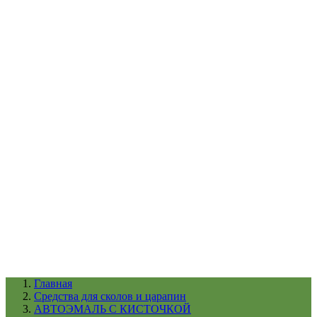
УХОД ЗА ШИНАМИ И ДИСКАМИ
КАТАЛОГ ПО НАЗНАЧЕНИЮ
29
АБРАЗИВЫ
АВТОЭМАЛИ
АНТИГРАВИЙ
АНТИКОРРОЗИЙНЫЕ МАТЕРИАЛЫ
АРМИРУЮЩИЕ
МАТЕРИАЛЫ
АЭРОЗОЛЬНЫЕ МАТЕРИАЛЫ
ВСПОМОГАТЕЛЬНЫЕ МАТЕРИАЛЫ
Ещё (22)
КАТАЛОГ ПО ПРОИЗВОДИТЕЛЮ
68
3М
A1
ANEST IWATA
APP
Arnezi
ARTON
ASTROhim
Ещё (61)
Главная
Cредства для сколов и царапин
АВТОЭМАЛЬ С КИСТОЧКОЙ