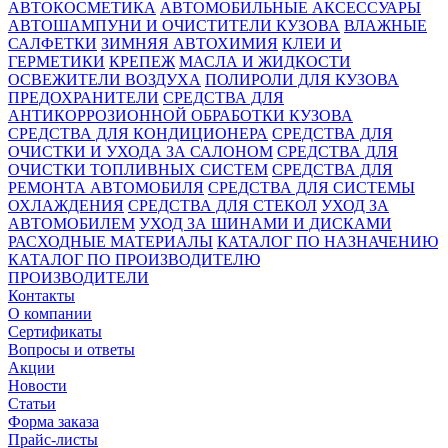
АВТОКОСМЕТИКА
АВТОМОБИЛЬНЫЕ АКСЕССУАРЫ
АВТОШАМПУНИ И ОЧИСТИТЕЛИ КУЗОВА
ВЛАЖНЫЕ
САЛФЕТКИ
ЗИМНЯЯ АВТОХИМИЯ
КЛЕИ И
ГЕРМЕТИКИ
КРЕПЕЖ
МАСЛА И ЖИДКОСТИ
ОСВЕЖИТЕЛИ ВОЗДУХА
ПОЛИРОЛИ ДЛЯ КУЗОВА
ПРЕДОХРАНИТЕЛИ
СРЕДСТВА ДЛЯ
АНТИКОРРОЗИОННОЙ ОБРАБОТКИ КУЗОВА
СРЕДСТВА ДЛЯ КОНДИЦИОНЕРА
СРЕДСТВА ДЛЯ
ОЧИСТКИ И УХОДА ЗА САЛОНОМ
СРЕДСТВА ДЛЯ
ОЧИСТКИ ТОПЛИВНЫХ СИСТЕМ
СРЕДСТВА ДЛЯ
РЕМОНТА АВТОМОБИЛЯ
СРЕДСТВА ДЛЯ СИСТЕМЫ
ОХЛАЖДЕНИЯ
СРЕДСТВА ДЛЯ СТЕКОЛ
УХОД ЗА
АВТОМОБИЛЕМ
УХОД ЗА ШИНАМИ И ДИСКАМИ
РАСХОДНЫЕ МАТЕРИАЛЫ
КАТАЛОГ ПО НАЗНАЧЕНИЮ
КАТАЛОГ ПО ПРОИЗВОДИТЕЛЮ
ПРОИЗВОДИТЕЛИ
Контакты
О компании
Сертификаты
Вопросы и ответы
Акции
Новости
Статьи
Форма заказа
Прайс-листы