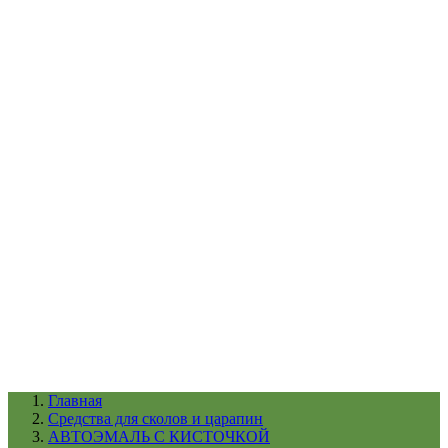
УХОД ЗА ШИНАМИ И ДИСКАМИ
КАТАЛОГ ПО НАЗНАЧЕНИЮ
29
АБРАЗИВЫ
АВТОЭМАЛИ
АНТИГРАВИЙ
АНТИКОРРОЗИЙНЫЕ МАТЕРИАЛЫ
АРМИРУЮЩИЕ
МАТЕРИАЛЫ
АЭРОЗОЛЬНЫЕ МАТЕРИАЛЫ
ВСПОМОГАТЕЛЬНЫЕ МАТЕРИАЛЫ
Ещё (22)
КАТАЛОГ ПО ПРОИЗВОДИТЕЛЮ
68
3М
A1
ANEST IWATA
APP
Arnezi
ARTON
ASTROhim
Ещё (61)
Главная
Cредства для сколов и царапин
АВТОЭМАЛЬ С КИСТОЧКОЙ