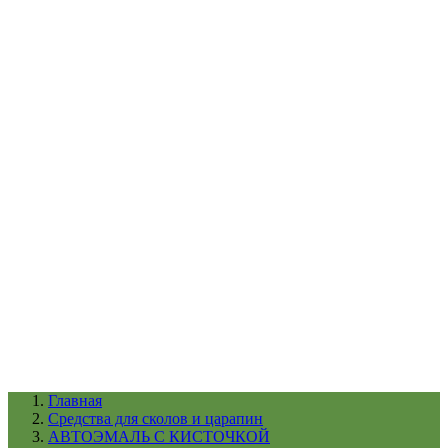
УХОД ЗА ШИНАМИ И ДИСКАМИ
КАТАЛОГ ПО НАЗНАЧЕНИЮ
29
АБРАЗИВЫ
АВТОЭМАЛИ
АНТИГРАВИЙ
АНТИКОРРОЗИЙНЫЕ МАТЕРИАЛЫ
АРМИРУЮЩИЕ
МАТЕРИАЛЫ
АЭРОЗОЛЬНЫЕ МАТЕРИАЛЫ
ВСПОМОГАТЕЛЬНЫЕ МАТЕРИАЛЫ
Ещё (22)
КАТАЛОГ ПО ПРОИЗВОДИТЕЛЮ
68
3М
A1
ANEST IWATA
APP
Arnezi
ARTON
ASTROhim
Ещё (61)
Главная
Cредства для сколов и царапин
АВТОЭМАЛЬ С КИСТОЧКОЙ