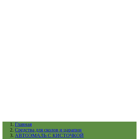
УХОД ЗА ШИНАМИ И ДИСКАМИ
КАТАЛОГ ПО НАЗНАЧЕНИЮ
29
АБРАЗИВЫ
АВТОЭМАЛИ
АНТИГРАВИЙ
АНТИКОРРОЗИЙНЫЕ МАТЕРИАЛЫ
АРМИРУЮЩИЕ
МАТЕРИАЛЫ
АЭРОЗОЛЬНЫЕ МАТЕРИАЛЫ
ВСПОМОГАТЕЛЬНЫЕ МАТЕРИАЛЫ
Ещё (22)
КАТАЛОГ ПО ПРОИЗВОДИТЕЛЮ
68
3М
A1
ANEST IWATA
APP
Arnezi
ARTON
ASTROhim
Ещё (61)
Главная
Cредства для сколов и царапин
АВТОЭМАЛЬ С КИСТОЧКОЙ