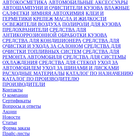
АВТОКОСМЕТИКА
АВТОМОБИЛЬНЫЕ АКСЕССУАРЫ
АВТОШАМПУНИ И ОЧИСТИТЕЛИ КУЗОВА
ВЛАЖНЫЕ
САЛФЕТКИ
ЗИМНЯЯ АВТОХИМИЯ
КЛЕИ И
ГЕРМЕТИКИ
КРЕПЕЖ
МАСЛА И ЖИДКОСТИ
ОСВЕЖИТЕЛИ ВОЗДУХА
ПОЛИРОЛИ ДЛЯ КУЗОВА
ПРЕДОХРАНИТЕЛИ
СРЕДСТВА ДЛЯ
АНТИКОРРОЗИОННОЙ ОБРАБОТКИ КУЗОВА
СРЕДСТВА ДЛЯ КОНДИЦИОНЕРА
СРЕДСТВА ДЛЯ
ОЧИСТКИ И УХОДА ЗА САЛОНОМ
СРЕДСТВА ДЛЯ
ОЧИСТКИ ТОПЛИВНЫХ СИСТЕМ
СРЕДСТВА ДЛЯ
РЕМОНТА АВТОМОБИЛЯ
СРЕДСТВА ДЛЯ СИСТЕМЫ
ОХЛАЖДЕНИЯ
СРЕДСТВА ДЛЯ СТЕКОЛ
УХОД ЗА
АВТОМОБИЛЕМ
УХОД ЗА ШИНАМИ И ДИСКАМИ
РАСХОДНЫЕ МАТЕРИАЛЫ
КАТАЛОГ ПО НАЗНАЧЕНИЮ
КАТАЛОГ ПО ПРОИЗВОДИТЕЛЮ
ПРОИЗВОДИТЕЛИ
Контакты
О компании
Сертификаты
Вопросы и ответы
Акции
Новости
Статьи
Форма заказа
Прайс-листы