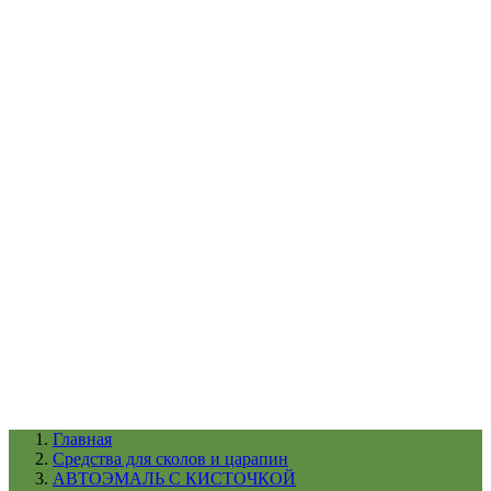
УХОД ЗА ШИНАМИ И ДИСКАМИ
КАТАЛОГ ПО НАЗНАЧЕНИЮ
29
АБРАЗИВЫ
АВТОЭМАЛИ
АНТИГРАВИЙ
АНТИКОРРОЗИЙНЫЕ МАТЕРИАЛЫ
АРМИРУЮЩИЕ
МАТЕРИАЛЫ
АЭРОЗОЛЬНЫЕ МАТЕРИАЛЫ
ВСПОМОГАТЕЛЬНЫЕ МАТЕРИАЛЫ
Ещё (22)
КАТАЛОГ ПО ПРОИЗВОДИТЕЛЮ
68
3М
A1
ANEST IWATA
APP
Arnezi
ARTON
ASTROhim
Ещё (61)
Главная
Cредства для сколов и царапин
АВТОЭМАЛЬ С КИСТОЧКОЙ