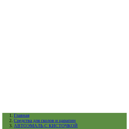
УХОД ЗА ШИНАМИ И ДИСКАМИ
КАТАЛОГ ПО НАЗНАЧЕНИЮ
29
АБРАЗИВЫ
АВТОЭМАЛИ
АНТИГРАВИЙ
АНТИКОРРОЗИЙНЫЕ МАТЕРИАЛЫ
АРМИРУЮЩИЕ
МАТЕРИАЛЫ
АЭРОЗОЛЬНЫЕ МАТЕРИАЛЫ
ВСПОМОГАТЕЛЬНЫЕ МАТЕРИАЛЫ
Ещё (22)
КАТАЛОГ ПО ПРОИЗВОДИТЕЛЮ
68
3М
A1
ANEST IWATA
APP
Arnezi
ARTON
ASTROhim
Ещё (61)
Главная
Cредства для сколов и царапин
АВТОЭМАЛЬ С КИСТОЧКОЙ