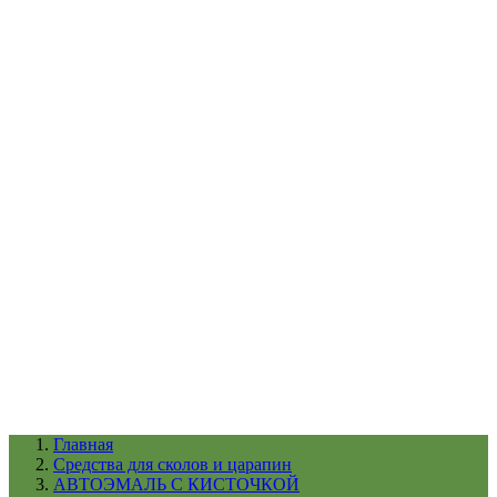
УХОД ЗА ШИНАМИ И ДИСКАМИ
КАТАЛОГ ПО НАЗНАЧЕНИЮ
29
АБРАЗИВЫ
АВТОЭМАЛИ
АНТИГРАВИЙ
АНТИКОРРОЗИЙНЫЕ МАТЕРИАЛЫ
АРМИРУЮЩИЕ
МАТЕРИАЛЫ
АЭРОЗОЛЬНЫЕ МАТЕРИАЛЫ
ВСПОМОГАТЕЛЬНЫЕ МАТЕРИАЛЫ
Ещё (22)
КАТАЛОГ ПО ПРОИЗВОДИТЕЛЮ
68
3М
A1
ANEST IWATA
APP
Arnezi
ARTON
ASTROhim
Ещё (61)
Главная
Cредства для сколов и царапин
АВТОЭМАЛЬ С КИСТОЧКОЙ