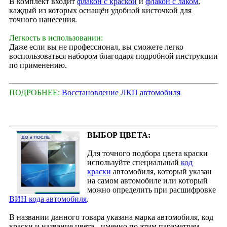
В комплект входит
флакон с краской
и
флакон с лаком
,
каждый из которых оснащён удобной кисточкой для
точного нанесения.
Легкость в использовании:
Даже если вы не профессионал, вы сможете легко
воспользоваться набором благодаря подробной инструкции
по применению.
ПОДРОБНЕЕ:
Восстановление ЛКП автомобиля
ВЫБОР ЦВЕТА:
Для точного подбора цвета краски
используйте специальный
код
краски
автомобиля, который указан
на самом автомобиле или который
можно определить при расшифровке
ВИН кода автомобиля
.
В названии данного товара указана марка автомобиля, код
краски и название цвета - именно по этим параметрам