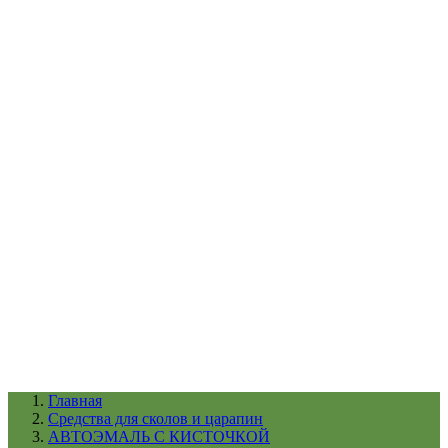
УХОД ЗА ШИНАМИ И ДИСКАМИ
КАТАЛОГ ПО НАЗНАЧЕНИЮ
29
АБРАЗИВЫ
АВТОЭМАЛИ
АНТИГРАВИЙ
АНТИКОРРОЗИЙНЫЕ МАТЕРИАЛЫ
АРМИРУЮЩИЕ
МАТЕРИАЛЫ
АЭРОЗОЛЬНЫЕ МАТЕРИАЛЫ
ВСПОМОГАТЕЛЬНЫЕ МАТЕРИАЛЫ
Ещё (22)
КАТАЛОГ ПО ПРОИЗВОДИТЕЛЮ
68
3М
A1
ANEST IWATA
APP
Arnezi
ARTON
ASTROhim
Ещё (61)
Главная
Cредства для сколов и царапин
АВТОЭМАЛЬ С КИСТОЧКОЙ