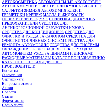
АВТОКОСМЕТИКА
АВТОМОБИЛЬНЫЕ АКСЕССУАРЫ
АВТОШАМПУНИ И ОЧИСТИТЕЛИ КУЗОВА
ВЛАЖНЫЕ
САЛФЕТКИ
ЗИМНЯЯ АВТОХИМИЯ
КЛЕИ И
ГЕРМЕТИКИ
КРЕПЕЖ
МАСЛА И ЖИДКОСТИ
ОСВЕЖИТЕЛИ ВОЗДУХА
ПОЛИРОЛИ ДЛЯ КУЗОВА
ПРЕДОХРАНИТЕЛИ
СРЕДСТВА ДЛЯ
АНТИКОРРОЗИОННОЙ ОБРАБОТКИ КУЗОВА
СРЕДСТВА ДЛЯ КОНДИЦИОНЕРА
СРЕДСТВА ДЛЯ
ОЧИСТКИ И УХОДА ЗА САЛОНОМ
СРЕДСТВА ДЛЯ
ОЧИСТКИ ТОПЛИВНЫХ СИСТЕМ
СРЕДСТВА ДЛЯ
РЕМОНТА АВТОМОБИЛЯ
СРЕДСТВА ДЛЯ СИСТЕМЫ
ОХЛАЖДЕНИЯ
СРЕДСТВА ДЛЯ СТЕКОЛ
УХОД ЗА
АВТОМОБИЛЕМ
УХОД ЗА ШИНАМИ И ДИСКАМИ
РАСХОДНЫЕ МАТЕРИАЛЫ
КАТАЛОГ ПО НАЗНАЧЕНИЮ
КАТАЛОГ ПО ПРОИЗВОДИТЕЛЮ
ПРОИЗВОДИТЕЛИ
Контакты
О компании
Сертификаты
Вопросы и ответы
Акции
Новости
Статьи
Форма заказа
Прайс-листы