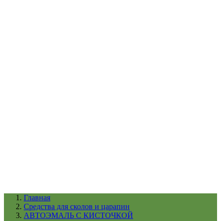
УХОД ЗА ШИНАМИ И ДИСКАМИ
КАТАЛОГ ПО НАЗНАЧЕНИЮ
29
АБРАЗИВЫ
АВТОЭМАЛИ
АНТИГРАВИЙ
АНТИКОРРОЗИЙНЫЕ МАТЕРИАЛЫ
АРМИРУЮЩИЕ
МАТЕРИАЛЫ
АЭРОЗОЛЬНЫЕ МАТЕРИАЛЫ
ВСПОМОГАТЕЛЬНЫЕ МАТЕРИАЛЫ
Ещё (22)
КАТАЛОГ ПО ПРОИЗВОДИТЕЛЮ
68
3М
A1
ANEST IWATA
APP
Arnezi
ARTON
ASTROhim
Ещё (61)
Главная
Cредства для сколов и царапин
АВТОЭМАЛЬ С КИСТОЧКОЙ