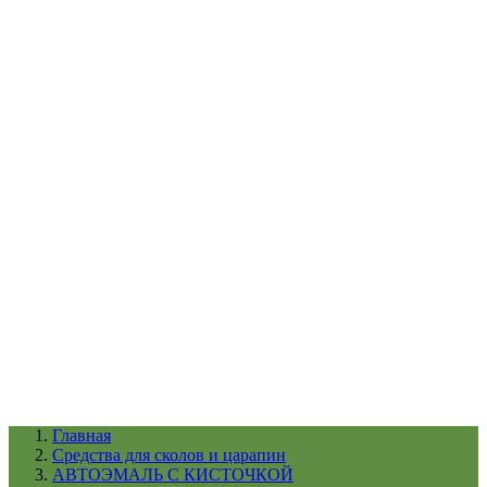
УХОД ЗА ШИНАМИ И ДИСКАМИ
КАТАЛОГ ПО НАЗНАЧЕНИЮ
29
АБРАЗИВЫ
АВТОЭМАЛИ
АНТИГРАВИЙ
АНТИКОРРОЗИЙНЫЕ МАТЕРИАЛЫ
АРМИРУЮЩИЕ
МАТЕРИАЛЫ
АЭРОЗОЛЬНЫЕ МАТЕРИАЛЫ
ВСПОМОГАТЕЛЬНЫЕ МАТЕРИАЛЫ
Ещё (22)
КАТАЛОГ ПО ПРОИЗВОДИТЕЛЮ
68
3М
A1
ANEST IWATA
APP
Arnezi
ARTON
ASTROhim
Ещё (61)
Главная
Cредства для сколов и царапин
АВТОЭМАЛЬ С КИСТОЧКОЙ