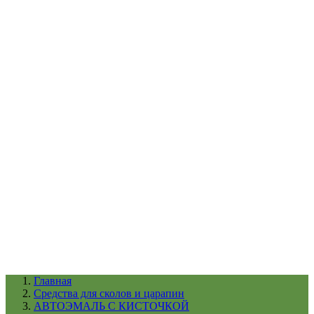
УХОД ЗА ШИНАМИ И ДИСКАМИ
КАТАЛОГ ПО НАЗНАЧЕНИЮ
29
АБРАЗИВЫ
АВТОЭМАЛИ
АНТИГРАВИЙ
АНТИКОРРОЗИЙНЫЕ МАТЕРИАЛЫ
АРМИРУЮЩИЕ
МАТЕРИАЛЫ
АЭРОЗОЛЬНЫЕ МАТЕРИАЛЫ
ВСПОМОГАТЕЛЬНЫЕ МАТЕРИАЛЫ
Ещё (22)
КАТАЛОГ ПО ПРОИЗВОДИТЕЛЮ
68
3М
A1
ANEST IWATA
APP
Arnezi
ARTON
ASTROhim
Ещё (61)
Главная
Cредства для сколов и царапин
АВТОЭМАЛЬ С КИСТОЧКОЙ