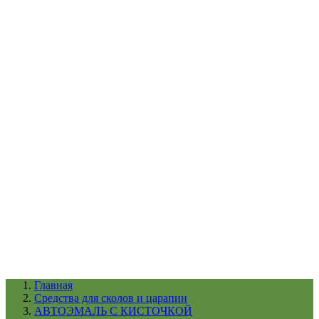
УХОД ЗА ШИНАМИ И ДИСКАМИ
КАТАЛОГ ПО НАЗНАЧЕНИЮ
29
АБРАЗИВЫ
АВТОЭМАЛИ
АНТИГРАВИЙ
АНТИКОРРОЗИЙНЫЕ МАТЕРИАЛЫ
АРМИРУЮЩИЕ
МАТЕРИАЛЫ
АЭРОЗОЛЬНЫЕ МАТЕРИАЛЫ
ВСПОМОГАТЕЛЬНЫЕ МАТЕРИАЛЫ
Ещё (22)
КАТАЛОГ ПО ПРОИЗВОДИТЕЛЮ
68
3М
A1
ANEST IWATA
APP
Arnezi
ARTON
ASTROhim
Ещё (61)
Главная
Cредства для сколов и царапин
АВТОЭМАЛЬ С КИСТОЧКОЙ