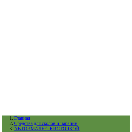
УХОД ЗА ШИНАМИ И ДИСКАМИ
КАТАЛОГ ПО НАЗНАЧЕНИЮ
29
АБРАЗИВЫ
АВТОЭМАЛИ
АНТИГРАВИЙ
АНТИКОРРОЗИЙНЫЕ МАТЕРИАЛЫ
АРМИРУЮЩИЕ
МАТЕРИАЛЫ
АЭРОЗОЛЬНЫЕ МАТЕРИАЛЫ
ВСПОМОГАТЕЛЬНЫЕ МАТЕРИАЛЫ
Ещё (22)
КАТАЛОГ ПО ПРОИЗВОДИТЕЛЮ
68
3М
A1
ANEST IWATA
APP
Arnezi
ARTON
ASTROhim
Ещё (61)
Главная
Cредства для сколов и царапин
АВТОЭМАЛЬ С КИСТОЧКОЙ