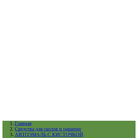
УХОД ЗА ШИНАМИ И ДИСКАМИ
КАТАЛОГ ПО НАЗНАЧЕНИЮ
29
АБРАЗИВЫ
АВТОЭМАЛИ
АНТИГРАВИЙ
АНТИКОРРОЗИЙНЫЕ МАТЕРИАЛЫ
АРМИРУЮЩИЕ
МАТЕРИАЛЫ
АЭРОЗОЛЬНЫЕ МАТЕРИАЛЫ
ВСПОМОГАТЕЛЬНЫЕ МАТЕРИАЛЫ
Ещё (22)
КАТАЛОГ ПО ПРОИЗВОДИТЕЛЮ
68
3М
A1
ANEST IWATA
APP
Arnezi
ARTON
ASTROhim
Ещё (61)
Главная
Cредства для сколов и царапин
АВТОЭМАЛЬ С КИСТОЧКОЙ