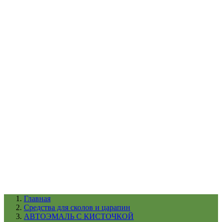
УХОД ЗА ШИНАМИ И ДИСКАМИ
КАТАЛОГ ПО НАЗНАЧЕНИЮ
29
АБРАЗИВЫ
АВТОЭМАЛИ
АНТИГРАВИЙ
АНТИКОРРОЗИЙНЫЕ МАТЕРИАЛЫ
АРМИРУЮЩИЕ
МАТЕРИАЛЫ
АЭРОЗОЛЬНЫЕ МАТЕРИАЛЫ
ВСПОМОГАТЕЛЬНЫЕ МАТЕРИАЛЫ
Ещё (22)
КАТАЛОГ ПО ПРОИЗВОДИТЕЛЮ
68
3М
A1
ANEST IWATA
APP
Arnezi
ARTON
ASTROhim
Ещё (61)
Главная
Cредства для сколов и царапин
АВТОЭМАЛЬ С КИСТОЧКОЙ