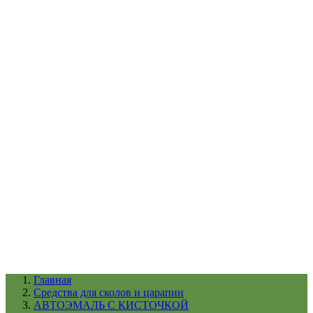
УХОД ЗА ШИНАМИ И ДИСКАМИ
КАТАЛОГ ПО НАЗНАЧЕНИЮ
29
АБРАЗИВЫ
АВТОЭМАЛИ
АНТИГРАВИЙ
АНТИКОРРОЗИЙНЫЕ МАТЕРИАЛЫ
АРМИРУЮЩИЕ
МАТЕРИАЛЫ
АЭРОЗОЛЬНЫЕ МАТЕРИАЛЫ
ВСПОМОГАТЕЛЬНЫЕ МАТЕРИАЛЫ
Ещё (22)
КАТАЛОГ ПО ПРОИЗВОДИТЕЛЮ
68
3М
A1
ANEST IWATA
APP
Arnezi
ARTON
ASTROhim
Ещё (61)
Главная
Cредства для сколов и царапин
АВТОЭМАЛЬ С КИСТОЧКОЙ