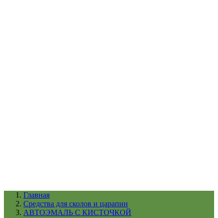
УХОД ЗА ШИНАМИ И ДИСКАМИ
КАТАЛОГ ПО НАЗНАЧЕНИЮ
29
АБРАЗИВЫ
АВТОЭМАЛИ
АНТИГРАВИЙ
АНТИКОРРОЗИЙНЫЕ МАТЕРИАЛЫ
АРМИРУЮЩИЕ
МАТЕРИАЛЫ
АЭРОЗОЛЬНЫЕ МАТЕРИАЛЫ
ВСПОМОГАТЕЛЬНЫЕ МАТЕРИАЛЫ
Ещё (22)
КАТАЛОГ ПО ПРОИЗВОДИТЕЛЮ
68
3М
A1
ANEST IWATA
APP
Arnezi
ARTON
ASTROhim
Ещё (61)
Главная
Cредства для сколов и царапин
АВТОЭМАЛЬ С КИСТОЧКОЙ