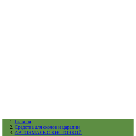
УХОД ЗА ШИНАМИ И ДИСКАМИ
КАТАЛОГ ПО НАЗНАЧЕНИЮ
29
АБРАЗИВЫ
АВТОЭМАЛИ
АНТИГРАВИЙ
АНТИКОРРОЗИЙНЫЕ МАТЕРИАЛЫ
АРМИРУЮЩИЕ
МАТЕРИАЛЫ
АЭРОЗОЛЬНЫЕ МАТЕРИАЛЫ
ВСПОМОГАТЕЛЬНЫЕ МАТЕРИАЛЫ
Ещё (22)
КАТАЛОГ ПО ПРОИЗВОДИТЕЛЮ
68
3М
A1
ANEST IWATA
APP
Arnezi
ARTON
ASTROhim
Ещё (61)
Главная
Cредства для сколов и царапин
АВТОЭМАЛЬ С КИСТОЧКОЙ